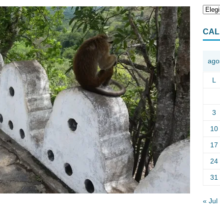
CAL
ago
L
3
10
17
24
31
« Jul