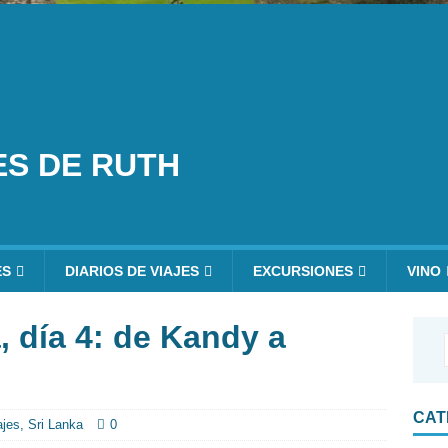
ES DE RUTH
ES
DIARIOS DE VIAJES
EXCURSIONES
VINO
, día 4: de Kandy a
CAT
ajes
,
Sri Lanka
0