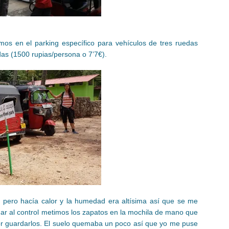
s en el parking específico para vehículos de tres ruedas
as (1500 rupias/persona o 7’7€).
pero hacía calor y la humedad era altísima así que se me
gar al control metimos los zapatos en la mochila de mano que
or guardarlos. El suelo quemaba un poco así que yo me puse