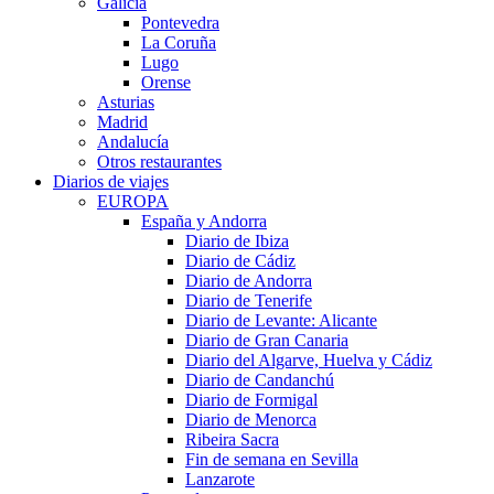
Galicia
Pontevedra
La Coruña
Lugo
Orense
Asturias
Madrid
Andalucía
Otros restaurantes
Diarios de viajes
EUROPA
España y Andorra
Diario de Ibiza
Diario de Cádiz
Diario de Andorra
Diario de Tenerife
Diario de Levante: Alicante
Diario de Gran Canaria
Diario del Algarve, Huelva y Cádiz
Diario de Candanchú
Diario de Formigal
Diario de Menorca
Ribeira Sacra
Fin de semana en Sevilla
Lanzarote