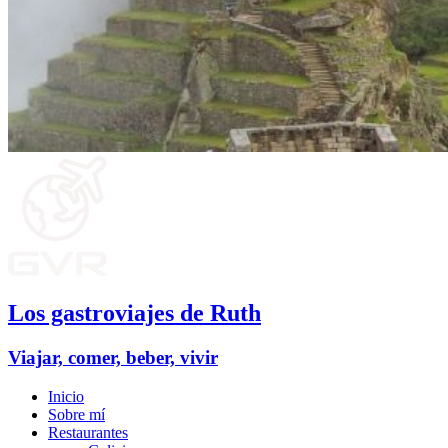
Los gastroviajes de Ruth
Viajar, comer, beber, vivir
Inicio
Sobre mí
Restaurantes