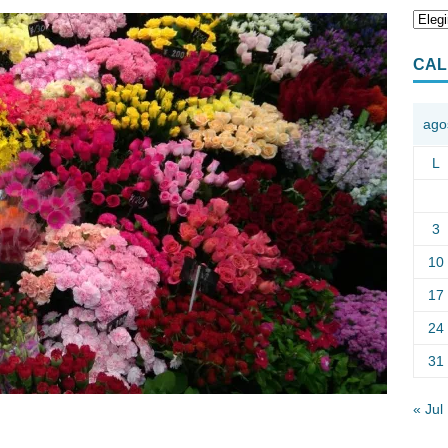
CAL
ago
L
3
10
17
24
31
« Jul