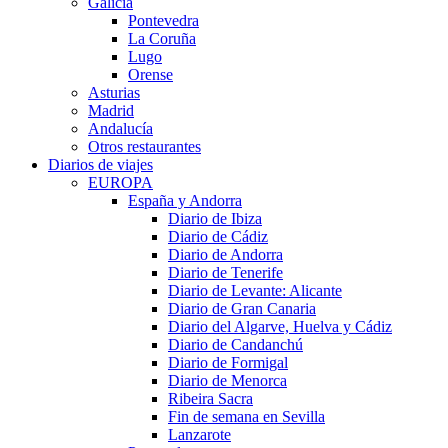
Galicia
Pontevedra
La Coruña
Lugo
Orense
Asturias
Madrid
Andalucía
Otros restaurantes
Diarios de viajes
EUROPA
España y Andorra
Diario de Ibiza
Diario de Cádiz
Diario de Andorra
Diario de Tenerife
Diario de Levante: Alicante
Diario de Gran Canaria
Diario del Algarve, Huelva y Cádiz
Diario de Candanchú
Diario de Formigal
Diario de Menorca
Ribeira Sacra
Fin de semana en Sevilla
Lanzarote