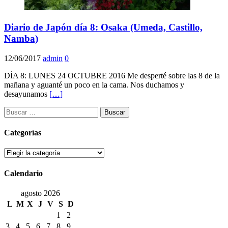
Diario de Japón día 8: Osaka (Umeda, Castillo,
Namba)
12/06/2017
admin
0
DÍA 8: LUNES 24 OCTUBRE 2016 Me desperté sobre las 8 de la
mañana y aguanté un poco en la cama. Nos duchamos y
desayunamos
[…]
Buscar:
Categorías
Categorías
Calendario
agosto 2026
L
M
X
J
V
S
D
1
2
3
4
5
6
7
8
9