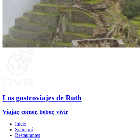
Los gastroviajes de Ruth
Viajar, comer, beber, vivir
Inicio
Sobre mí
Restaurantes