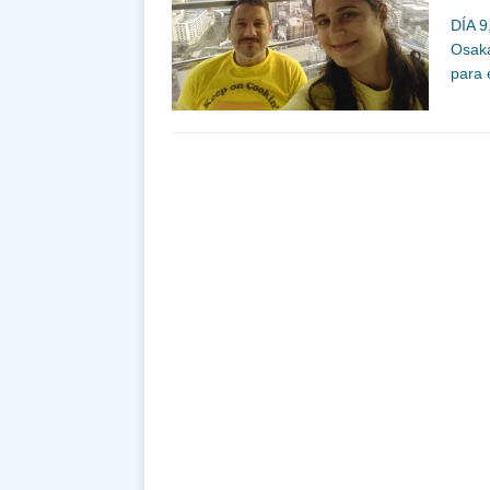
DÍA 
Osaka
para 