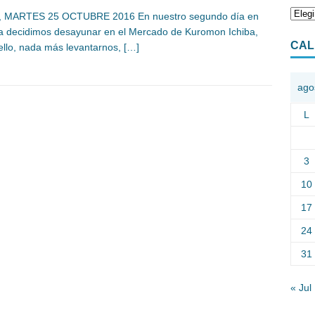
9, MARTES 25 OCTUBRE 2016 En nuestro segundo día en
 decidimos desayunar en el Mercado de Kuromon Ichiba,
CAL
ello, nada más levantarnos,
[…]
ago
L
3
10
17
24
31
« Jul