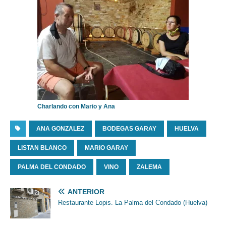
Charlando con Mario y Ana
ANA GONZALEZ
BODEGAS GARAY
HUELVA
LISTAN BLANCO
MARIO GARAY
PALMA DEL CONDADO
VINO
ZALEMA
ANTERIOR
Restaurante Lopis. La Palma del Condado (Huelva)