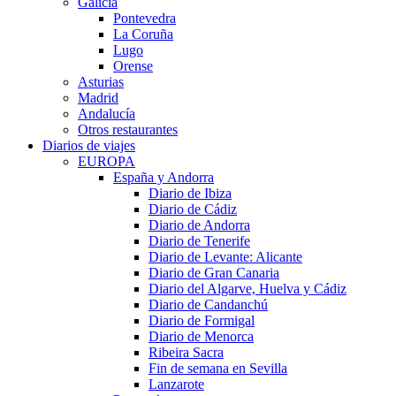
Galicia
Pontevedra
La Coruña
Lugo
Orense
Asturias
Madrid
Andalucía
Otros restaurantes
Diarios de viajes
EUROPA
España y Andorra
Diario de Ibiza
Diario de Cádiz
Diario de Andorra
Diario de Tenerife
Diario de Levante: Alicante
Diario de Gran Canaria
Diario del Algarve, Huelva y Cádiz
Diario de Candanchú
Diario de Formigal
Diario de Menorca
Ribeira Sacra
Fin de semana en Sevilla
Lanzarote