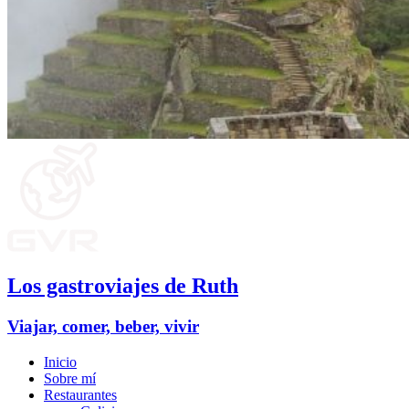
Los gastroviajes de Ruth
Viajar, comer, beber, vivir
Inicio
Sobre mí
Restaurantes