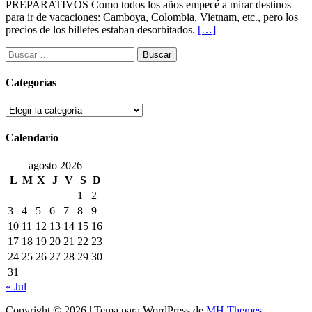
PREPARATIVOS Como todos los años empecé a mirar destinos
para ir de vacaciones: Camboya, Colombia, Vietnam, etc., pero los
precios de los billetes estaban desorbitados.
[…]
Buscar:
Categorías
Categorías
Calendario
agosto 2026
L
M
X
J
V
S
D
1
2
3
4
5
6
7
8
9
10
11
12
13
14
15
16
17
18
19
20
21
22
23
24
25
26
27
28
29
30
31
« Jul
Copyright © 2026 | Tema para WordPress de
MH Themes