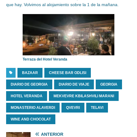
que hay. Volvimos al alojamiento sobre la 1 de la mañana.
Terraza del Hotel Veranda
BAZAAR
CHEESE BAR ODLISI
DIARIO DE GEORGIA
DIARIO DE VIAJE
GEORGIA
HOTEL VERANDA
MEKVEVRE KBILASHVILI MARANI
MONASTERIO ALAVERDI
QVEVRI
TELAVI
WINE AND CHOCOLAT
ANTERIOR