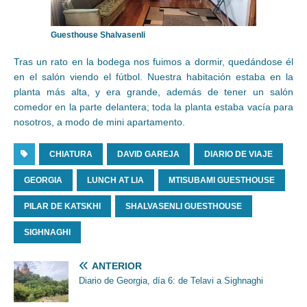
Guesthouse Shalvasenli
Tras un rato en la bodega nos fuimos a dormir, quedándose él
en el salón viendo el fútbol. Nuestra habitación estaba en la
planta más alta, y era grande, además de tener un salón
comedor en la parte delantera; toda la planta estaba vacía para
nosotros, a modo de mini apartamento.
CHIATURA
DAVID GAREJA
DIARIO DE VIAJE
GEORGIA
LUNCH AT LIA
MTISUBAMI GUESTHOUSE
PILAR DE KATSKHI
SHALVASENLI GUESTHOUSE
SIGHNAGHI
ANTERIOR
Diario de Georgia, día 6: de Telavi a Sighnaghi