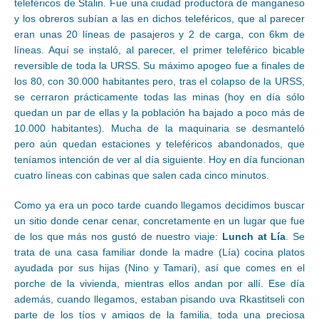
teleféricos de Stalin. Fue una ciudad productora de manganeso
y los obreros subían a las en dichos teleféricos, que al parecer
eran unas 20 líneas de pasajeros y 2 de carga, con 6km de
líneas. Aquí se instaló, al parecer, el primer teleférico bicable
reversible de toda la URSS. Su máximo apogeo fue a finales de
los 80, con 30.000 habitantes pero, tras el colapso de la URSS,
se cerraron prácticamente todas las minas (hoy en día sólo
quedan un par de ellas y la población ha bajado a poco más de
10.000 habitantes). Mucha de la maquinaria se desmanteló
pero aún quedan estaciones y teleféricos abandonados, que
teníamos intención de ver al día siguiente. Hoy en día funcionan
cuatro líneas con cabinas que salen cada cinco minutos.
Como ya era un poco tarde cuando llegamos decidimos buscar
un sitio donde cenar cenar, concretamente en un lugar que fue
de los que más nos gustó de nuestro viaje:
Lunch at Lía
. Se
trata de una casa familiar donde la madre (Lía) cocina platos
ayudada por sus hijas (Nino y Tamari), así que comes en el
porche de la vivienda, mientras ellos andan por allí. Ese día
además, cuando llegamos, estaban pisando uva Rkastitseli con
parte de los tíos y amigos de la familia, toda una preciosa