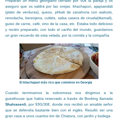
Preparan un menú georgiano cerrado por 50€ la pareja y os
aseguro que os saldrá por las orejas: khachapuri, ajapsandali
(plato de verduras), queso, phkali de zanahoria con walnuts,
remolacha, berenjena, cutlets, salsa casera de ciruela(tkemali),
guiso de carne, café, vino de la casa, etc. Estaba todo delicioso
y recién preparado, con todo el cariño del mundo, guardamos
un gran recuerdo de esta velada, por la comida y la compañía.
El khachapuri más rico que comimos en Georgia
Cuando terminamos la sobremesa nos dirigimos a la
guesthouse que había reservado a través de Booking llamada
Shalvasenli
, por 93G/30€, donde nos recibió un amable señor
que se defendía bastante bien con el inglés. Resultó ser una
gran casa a unos cuantos km de Chiatura, con jardín y bodega.