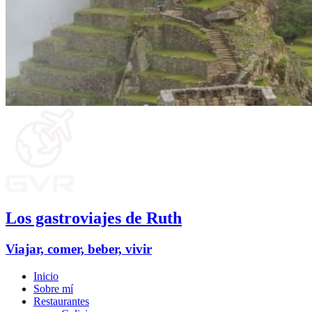
Los gastroviajes de Ruth
Viajar, comer, beber, vivir
Inicio
Sobre mí
Restaurantes