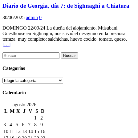
Diario de Georgia, día 7: de Sighnaghi a Chiatura
30/06/2025
admin
0
DOMINGO 22/09/24 La dueña del alojamiento, Mtisubani
Guesthouse en Sighnaghi, nos sirvió el desayuno en la preciosa
terraza, muy completo: salchichas, huevo cocido, tomate, queso,
[…]
Buscar:
Categorías
Categorías
Calendario
agosto 2026
L
M
X
J
V
S
D
1
2
3
4
5
6
7
8
9
10
11
12
13
14
15
16