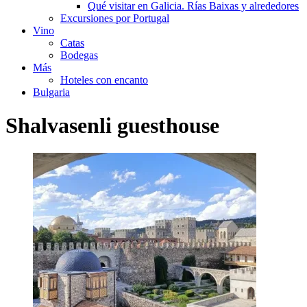
Qué visitar en Galicia. Rías Baixas y alrededores
Excursiones por Portugal
Vino
Catas
Bodegas
Más
Hoteles con encanto
Bulgaria
Shalvasenli guesthouse