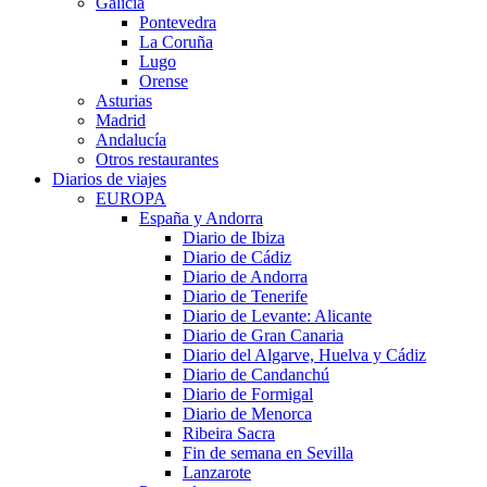
Galicia
Pontevedra
La Coruña
Lugo
Orense
Asturias
Madrid
Andalucía
Otros restaurantes
Diarios de viajes
EUROPA
España y Andorra
Diario de Ibiza
Diario de Cádiz
Diario de Andorra
Diario de Tenerife
Diario de Levante: Alicante
Diario de Gran Canaria
Diario del Algarve, Huelva y Cádiz
Diario de Candanchú
Diario de Formigal
Diario de Menorca
Ribeira Sacra
Fin de semana en Sevilla
Lanzarote