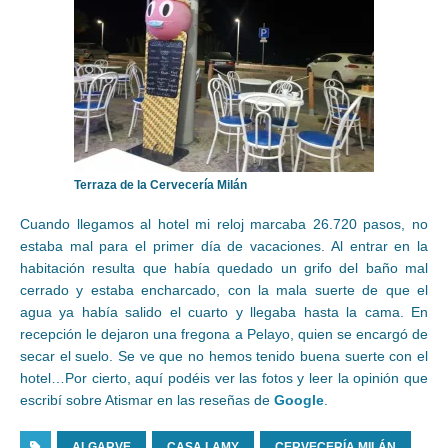
Terraza de la Cervecería Milán
Cuando llegamos al hotel mi reloj marcaba 26.720 pasos, no
estaba mal para el primer día de vacaciones. Al entrar en la
habitación resulta que había quedado un grifo del baño mal
cerrado y estaba encharcado, con la mala suerte de que el
agua ya había salido el cuarto y llegaba hasta la cama. En
recepción le dejaron una fregona a Pelayo, quien se encargó de
secar el suelo. Se ve que no hemos tenido buena suerte con el
hotel…Por cierto, aquí podéis ver las fotos y leer la opinión que
escribí sobre Atismar en las reseñas de
Google
.
ALGARVE
CASA LAMY
CERVECERÍA MILÁN