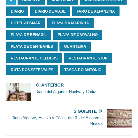
DIARIO
DIARIO DE VIAJE
FARO DE ALFANZINA
HOTEL ATISMAR
PLAYA DA MARINHA
PLAYA DE BENAGIL
PLAYA DE CARVALHO
PLAYA DE CENTEANES
QUARTEIRA
RESTAURANTE HELDERS
RESTAURANTE STOP
RUTA DOS SETE VALES
TASCA DO ANTONIO
ANTERIOR
Diario del Algarve, Huelva y Cádiz
SIGUIENTE
Diario Algarve, Huelva y Cádiz, día 3: del Algarve a
Huelva