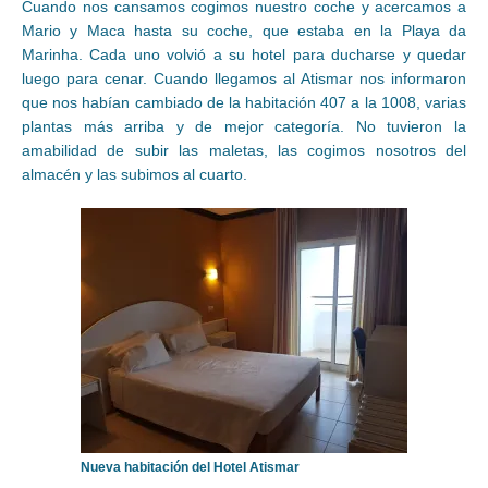
Cuando nos cansamos cogimos nuestro coche y acercamos a
Mario y Maca hasta su coche, que estaba en la Playa da
Marinha. Cada uno volvió a su hotel para ducharse y quedar
luego para cenar. Cuando llegamos al Atismar nos informaron
que nos habían cambiado de la habitación 407 a la 1008, varias
plantas más arriba y de mejor categoría. No tuvieron la
amabilidad de subir las maletas, las cogimos nosotros del
almacén y las subimos al cuarto.
Nueva habitación del Hotel Atismar