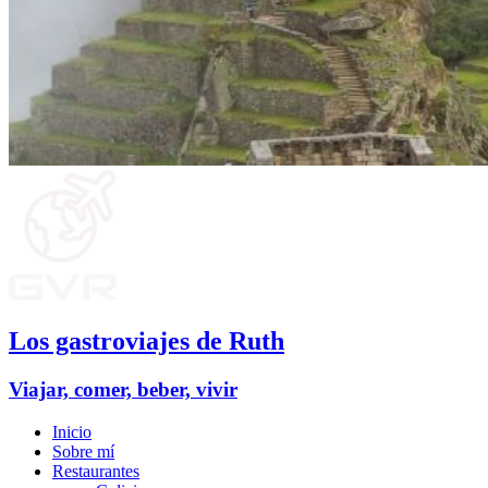
Los gastroviajes de Ruth
Viajar, comer, beber, vivir
Inicio
Sobre mí
Restaurantes