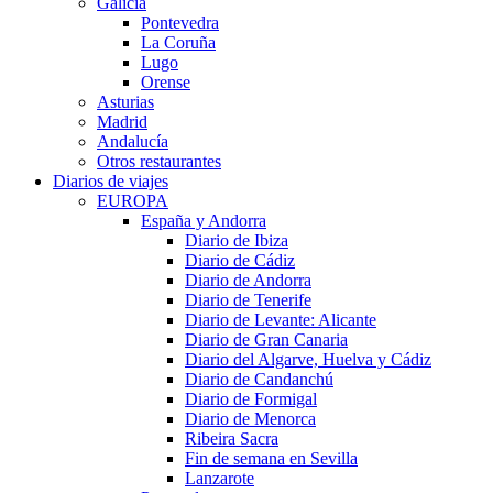
Galicia
Pontevedra
La Coruña
Lugo
Orense
Asturias
Madrid
Andalucía
Otros restaurantes
Diarios de viajes
EUROPA
España y Andorra
Diario de Ibiza
Diario de Cádiz
Diario de Andorra
Diario de Tenerife
Diario de Levante: Alicante
Diario de Gran Canaria
Diario del Algarve, Huelva y Cádiz
Diario de Candanchú
Diario de Formigal
Diario de Menorca
Ribeira Sacra
Fin de semana en Sevilla
Lanzarote