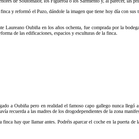
eñores de Soutomaior, los Figueroa o los Sarmiento y, al parecer, las p
finca y reformó el Pazo, dándole la imagen que tiene hoy día con sus tor
icante Laureano Oubiña en los años ochenta, fue comprada por la bode
orma de las edificaciones, espacios y esculturas de la finca.
gado a Oubiña pero en realidad el famoso capo gallego nunca llegó a 
vía recuerda a las madres de los drogodependientes de la zona manife
 finca hay que llamar antes. Podréis aparcar el coche en la puerta de 