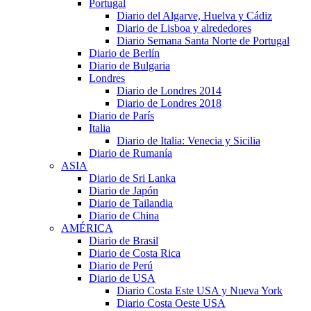
Portugal
Diario del Algarve, Huelva y Cádiz
Diario de Lisboa y alrededores
Diario Semana Santa Norte de Portugal
Diario de Berlín
Diario de Bulgaria
Londres
Diario de Londres 2014
Diario de Londres 2018
Diario de París
Italia
Diario de Italia: Venecia y Sicilia
Diario de Rumanía
ASIA
Diario de Sri Lanka
Diario de Japón
Diario de Tailandia
Diario de China
AMÉRICA
Diario de Brasil
Diario de Costa Rica
Diario de Perú
Diario de USA
Diario Costa Este USA y Nueva York
Diario Costa Oeste USA