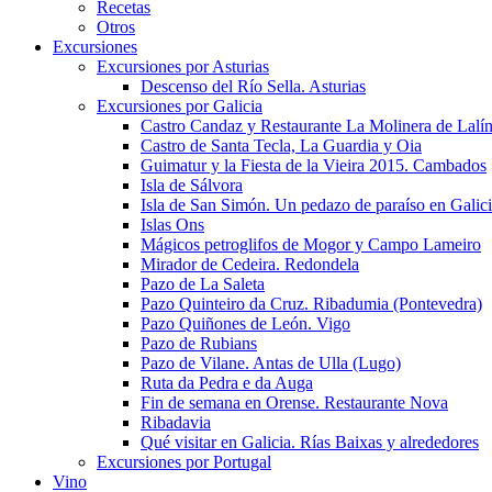
Recetas
Otros
Excursiones
Excursiones por Asturias
Descenso del Río Sella. Asturias
Excursiones por Galicia
Castro Candaz y Restaurante La Molinera de Lalí
Castro de Santa Tecla, La Guardia y Oia
Guimatur y la Fiesta de la Vieira 2015. Cambados
Isla de Sálvora
Isla de San Simón. Un pedazo de paraíso en Galic
Islas Ons
Mágicos petroglifos de Mogor y Campo Lameiro
Mirador de Cedeira. Redondela
Pazo de La Saleta
Pazo Quinteiro da Cruz. Ribadumia (Pontevedra)
Pazo Quiñones de León. Vigo
Pazo de Rubians
Pazo de Vilane. Antas de Ulla (Lugo)
Ruta da Pedra e da Auga
Fin de semana en Orense. Restaurante Nova
Ribadavia
Qué visitar en Galicia. Rías Baixas y alrededores
Excursiones por Portugal
Vino