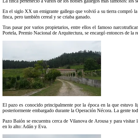
La finca perteneció a varios de los nobles gallegos más famosos: los s
En el siglo XX un emigrante gallego que volvió a su tierra compró la 
finca, pero también cereal y se criaba ganado.
Tras pasar por varios propietarios, entre ellos el famoso narcotraf
Portela, Premio Nacional de Arquitectura, se encargó entonces de la ref
El pazo es conocido principalmente por la época en la que estuvo li
posteriormente embargado durante la Operación Nécora. La gente toda
Pazo Baión se encuentra cerca de Vilanova de Arousa y para visitar la
en lo alto: Adán y Eva.