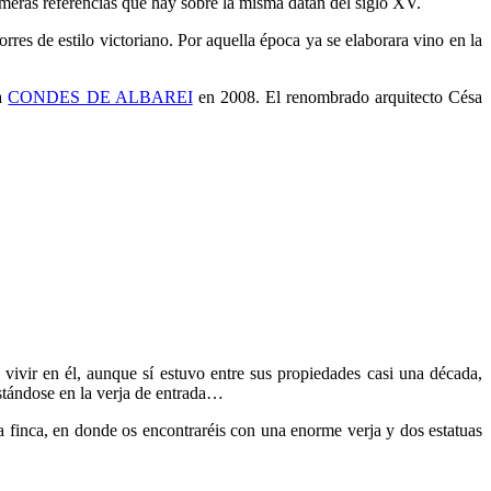
rimeras referencias que hay sobre la misma datan del siglo XV.
res de estilo victoriano. Por aquella época ya se elaborara vino en la
ga
CONDES DE ALBAREI
en 2008. El renombrado arquitecto Césa
vivir en él, aunque sí estuvo entre sus propiedades casi una década,
stándose en la verja de entrada…
la finca, en donde os encontraréis con una enorme verja y dos estatuas