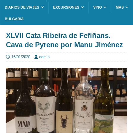
DIARIOS DE VIAJES
EXCURSIONES
VINO
MÁS
BULGARIA
XLVII Cata Ribeira de Fefiñans.
Cava de Pyrene por Manu Jiménez
15/01/2020
admin