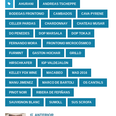
AHURANI
ANDREAS TSCHEPPE
BODEGAS FRONTONIO
CAMBADOS
CAVA PYRENE
CELLER PARDAS
CHARDONNAY
CHATEAU MUSAR
DO PENEDES
DOP MARSALA
DOP TOKAJI
FERNANDO MORA
FRONTONIO MICROCÓSMICO
FURMINT
GASTON HOCHAR
GRILLO
HIRSCHKAFER
IGP VALDEJALON
KELLEY FOX WINE
MACABEO
MAD 2016
MANU JIMENEZ
MARCO DE BARTOLI
OS CANTALS
PINOT NOIR
RIBERA DE FEFIÑANS
SAUVIGNON BLANC
SUMOLL
SUS SCROFA
ANTERIOR