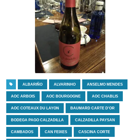
ALBARIÑO
ALVARINHO
ANSELMO MENDES
AOC ARBOIS
AOC BOURGOGNE
AOC CHABLIS
AOC COTEAUX DU LAYON
BAUMARD CARTE D'OR
BODEGA PAGO CALZADILLA
CALZADILLA PAYSAN
CAMBADOS
CAN FEIXES
CASCINA CORTE