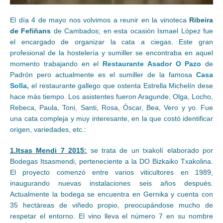
El día 4 de mayo nos volvimos a reunir en la vinoteca
Ribeira
de Fefiñans
de Cambados; en esta ocasión Ismael López fue
el encargado de organizar la cata a ciegas. Este gran
profesional de la hostelería y sumiller se encontraba en aquel
momento trabajando en el
Restaurante Asador O Pazo
de
Padrón pero actualmente es el sumiller de la famosa
Casa
Solla,
el restaurante gallego que ostenta Estrella Michelín dese
hace más tiempo. Los asistentes fueron Aragunde, Olga, Locho,
Rebeca, Paula, Toni, Santi, Rosa, Óscar, Bea, Vero y yo. Fue
una cata compleja y muy interesante, en la que costó identificar
origen, variedades, etc.:
1.Itsas Mendi 7 2015:
se trata de un txakolí elaborado por
Bodegas Itsasmendi, perteneciente a la DO Bizkaiko Txakolina.
El proyecto comenzó entre varios viticultores en 1989,
inaugurando nuevas instalaciones seis años después.
Actualmente la bodega se encuentra en Gernika y cuenta con
35 hectáreas de viñedo propio, preocupándose mucho de
respetar el entorno. El vino lleva el número 7 en su nombre