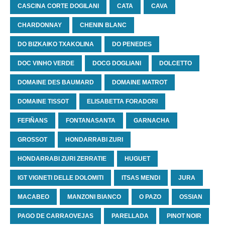
CASCINA CORTE DOGILANI
CATA
CAVA
CHARDONNAY
CHENIN BLANC
DO BIZKAIKO TXAKOLINA
DO PENEDES
DOC VINHO VERDE
DOCG DOGLIANI
DOLCETTO
DOMAINE DES BAUMARD
DOMAINE MATROT
DOMAINE TISSOT
ELISABETTA FORADORI
FEFIÑANS
FONTANASANTA
GARNACHA
GROSSOT
HONDARRABI ZURI
HONDARRABI ZURI ZERRATIE
HUGUET
IGT VIGNETI DELLE DOLOMITI
ITSAS MENDI
JURA
MACABEO
MANZONI BIANCO
O PAZO
OSSIAN
PAGO DE CARRAOVEJAS
PARELLADA
PINOT NOIR