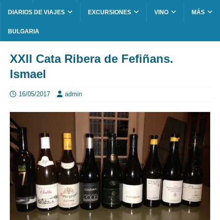
DIARIOS DE VIAJES
EXCURSIONES
VINO
MÁS
BULGARIA
XXII Cata Ribera de Fefiñans.
Ismael
16/05/2017
admin