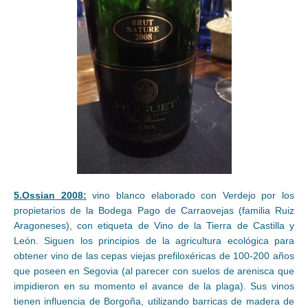
5.Ossian 2008:
vino blanco elaborado con Verdejo por los
propietarios de la Bodega Pago de Carraovejas (familia Ruiz
Aragoneses), con etiqueta de Vino de la Tierra de Castilla y
León. Siguen los principios de la agricultura ecológica para
obtener vino de las cepas viejas prefiloxéricas de 100-200 años
que poseen en Segovia (al parecer con suelos de arenisca que
impidieron en su momento el avance de la plaga). Sus vinos
tienen influencia de Borgoña, utilizando barricas de madera de