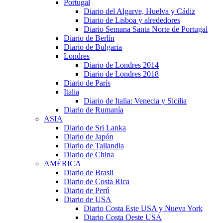
Portugal
Diario del Algarve, Huelva y Cádiz
Diario de Lisboa y alrededores
Diario Semana Santa Norte de Portugal
Diario de Berlín
Diario de Bulgaria
Londres
Diario de Londres 2014
Diario de Londres 2018
Diario de París
Italia
Diario de Italia: Venecia y Sicilia
Diario de Rumanía
ASIA
Diario de Sri Lanka
Diario de Japón
Diario de Tailandia
Diario de China
AMÉRICA
Diario de Brasil
Diario de Costa Rica
Diario de Perú
Diario de USA
Diario Costa Este USA y Nueva York
Diario Costa Oeste USA