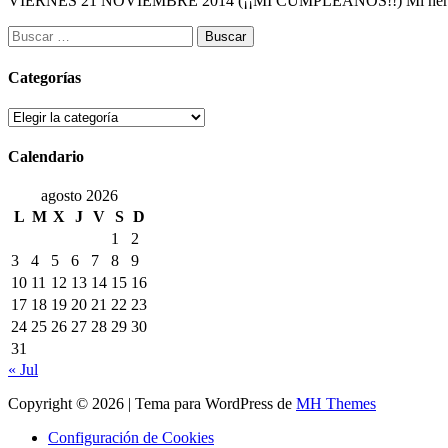
VIERNES 21 NOVIEMBRE 2014 (¡¡MI CUMPLEAÑOS!!) Mi hermana nos
Buscar:
Categorías
Categorías
Calendario
agosto 2026
L
M
X
J
V
S
D
1
2
3
4
5
6
7
8
9
10
11
12
13
14
15
16
17
18
19
20
21
22
23
24
25
26
27
28
29
30
31
« Jul
Copyright © 2026 | Tema para WordPress de
MH Themes
Configuración de Cookies