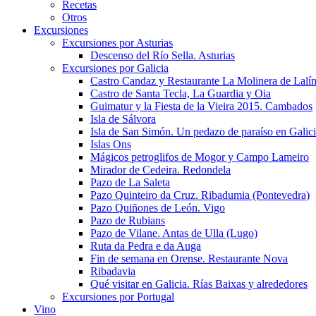
Recetas
Otros
Excursiones
Excursiones por Asturias
Descenso del Río Sella. Asturias
Excursiones por Galicia
Castro Candaz y Restaurante La Molinera de Lalí
Castro de Santa Tecla, La Guardia y Oia
Guimatur y la Fiesta de la Vieira 2015. Cambados
Isla de Sálvora
Isla de San Simón. Un pedazo de paraíso en Galic
Islas Ons
Mágicos petroglifos de Mogor y Campo Lameiro
Mirador de Cedeira. Redondela
Pazo de La Saleta
Pazo Quinteiro da Cruz. Ribadumia (Pontevedra)
Pazo Quiñones de León. Vigo
Pazo de Rubians
Pazo de Vilane. Antas de Ulla (Lugo)
Ruta da Pedra e da Auga
Fin de semana en Orense. Restaurante Nova
Ribadavia
Qué visitar en Galicia. Rías Baixas y alrededores
Excursiones por Portugal
Vino