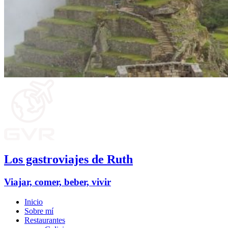
Los gastroviajes de Ruth
Viajar, comer, beber, vivir
Inicio
Sobre mí
Restaurantes