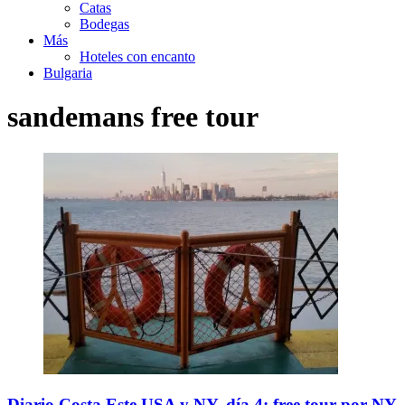
Catas
Bodegas
Más
Hoteles con encanto
Bulgaria
sandemans free tour
Diario Costa Este USA y NY, día 4: free tour por NY, 