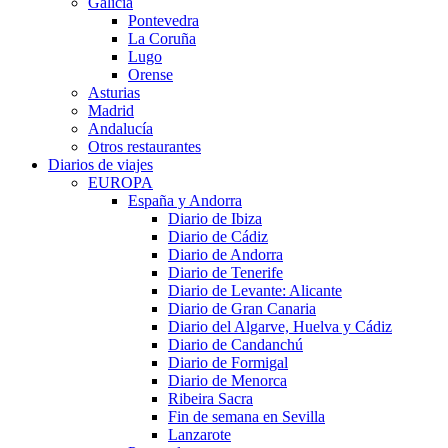
Galicia
Pontevedra
La Coruña
Lugo
Orense
Asturias
Madrid
Andalucía
Otros restaurantes
Diarios de viajes
EUROPA
España y Andorra
Diario de Ibiza
Diario de Cádiz
Diario de Andorra
Diario de Tenerife
Diario de Levante: Alicante
Diario de Gran Canaria
Diario del Algarve, Huelva y Cádiz
Diario de Candanchú
Diario de Formigal
Diario de Menorca
Ribeira Sacra
Fin de semana en Sevilla
Lanzarote