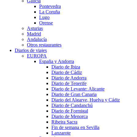
Galicia
Pontevedra
La Coruña
Lugo
Orense
Asturias
Madrid
Andalucía
Otros restaurantes
Diarios de viajes
EUROPA
España y Andorra
Diario de Ibiza
Diario de Cádiz
Diario de Andorra
Diario de Tenerife
Diario de Levante: Alicante
Diario de Gran Canaria
Diario del Algarve, Huelva y Cádiz
Diario de Candanchú
Diario de Formigal
Diario de Menorca
Ribeira Sacra
Fin de semana en Sevilla
Lanzarote