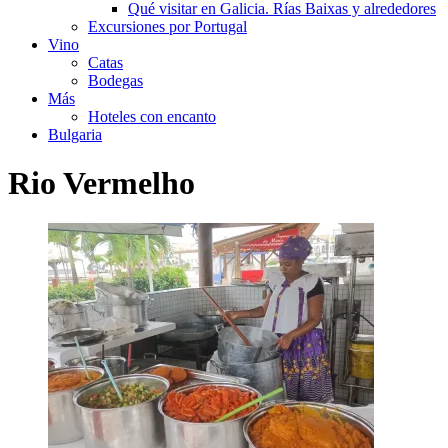
Qué visitar en Galicia. Rías Baixas y alrededores
Excursiones por Portugal
Vino
Catas
Bodegas
Más
Hoteles con encanto
Bulgaria
Rio Vermelho