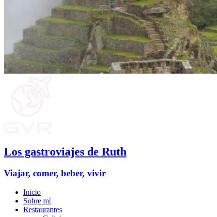
Los gastroviajes de Ruth
Viajar, comer, beber, vivir
Inicio
Sobre mí
Restaurantes