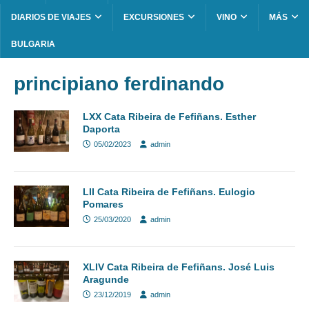
DIARIOS DE VIAJES
EXCURSIONES
VINO
MÁS
BULGARIA
principiano ferdinando
LXX Cata Ribeira de Fefiñans. Esther
Daporta
05/02/2023
admin
LII Cata Ribeira de Fefiñans. Eulogio
Pomares
25/03/2020
admin
XLIV Cata Ribeira de Fefiñans. José Luis
Aragunde
23/12/2019
admin