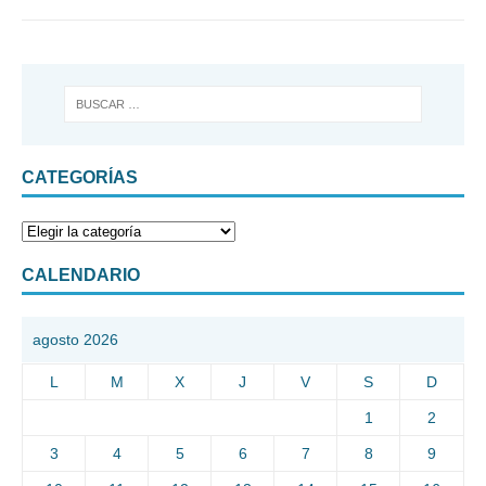
CATEGORÍAS
CALENDARIO
agosto 2026
L
M
X
J
V
S
D
1
2
3
4
5
6
7
8
9