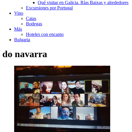
Qué visitar en Galicia. Rías Baixas y alrededores
Excursiones por Portugal
Vino
Catas
Bodegas
Más
Hoteles con encanto
Bulgaria
do navarra