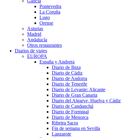
Galicia
Pontevedra
La Coruña
Lugo
Orense
Asturias
Madrid
Andalucía
Otros restaurantes
Diarios de viajes
EUROPA
España y Andorra
Diario de Ibiza
Diario de Cádiz
Diario de Andorra
Diario de Tenerife
Diario de Levante: Alicante
Diario de Gran Canaria
Diario del Algarve, Huelva y Cádiz
Diario de Candanchú
Diario de Formigal
Diario de Menorca
Ribeira Sacra
Fin de semana en Sevilla
Lanzarote