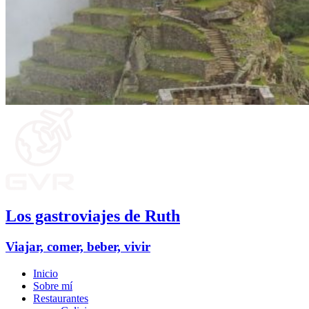
Los gastroviajes de Ruth
Viajar, comer, beber, vivir
Inicio
Sobre mí
Restaurantes