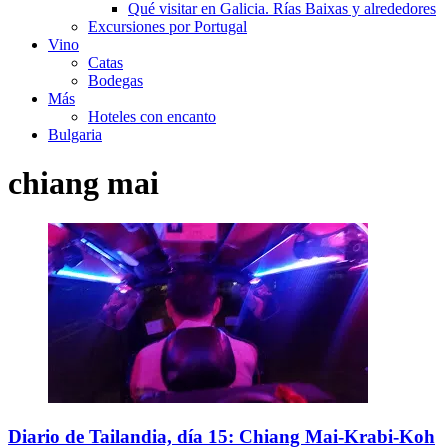
Qué visitar en Galicia. Rías Baixas y alrededores
Excursiones por Portugal
Vino
Catas
Bodegas
Más
Hoteles con encanto
Bulgaria
chiang mai
Diario de Tailandia, día 15: Chiang Mai-Krabi-Koh