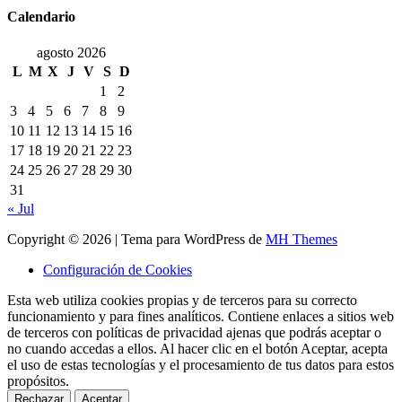
Calendario
agosto 2026
L
M
X
J
V
S
D
1
2
3
4
5
6
7
8
9
10
11
12
13
14
15
16
17
18
19
20
21
22
23
24
25
26
27
28
29
30
31
« Jul
Copyright © 2026 | Tema para WordPress de
MH Themes
Configuración de Cookies
Esta web utiliza cookies propias y de terceros para su correcto
funcionamiento y para fines analíticos. Contiene enlaces a sitios web
de terceros con políticas de privacidad ajenas que podrás aceptar o
no cuando accedas a ellos. Al hacer clic en el botón Aceptar, acepta
el uso de estas tecnologías y el procesamiento de tus datos para estos
propósitos.
Rechazar
Aceptar