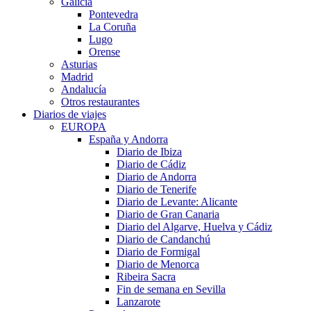
Galicia
Pontevedra
La Coruña
Lugo
Orense
Asturias
Madrid
Andalucía
Otros restaurantes
Diarios de viajes
EUROPA
España y Andorra
Diario de Ibiza
Diario de Cádiz
Diario de Andorra
Diario de Tenerife
Diario de Levante: Alicante
Diario de Gran Canaria
Diario del Algarve, Huelva y Cádiz
Diario de Candanchú
Diario de Formigal
Diario de Menorca
Ribeira Sacra
Fin de semana en Sevilla
Lanzarote