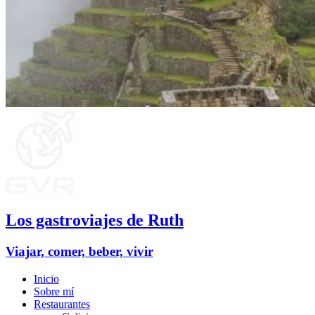
Los gastroviajes de Ruth
Viajar, comer, beber, vivir
Inicio
Sobre mí
Restaurantes