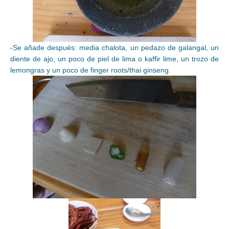
-Se añade después: media chalota, un pedazo de galangal, un
diente de ajo, un poco de piel de lima o kaffir lime, un trozo de
lemongras y un poco de finger roots/thai ginseng.