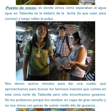
-Puesto de cocos:
en donde vimos cómo separaban el agua
(que en Tailandia se la beben) de la leche (la que usan para
cocinar) y luego rallan la pulpa.
Nos dieron quince minutos para dar una vuelta, que
aprovechamos para buscar los famosos insectos que comen en
esta zona norte de Tailandia pero sólo encontramos gusanos.
No los probamos porque los vendían en cajas de gran tamaño y
no nos vimos con ganas de comer medio kilo de gusanos…