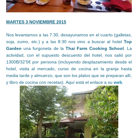
MARTES 3 NOVIEMBRE 2015
Nos levantamos a las 7:30, desayunamos en el cuarto (galletas,
soja, zumo, etc.) y a las 8:30 nos vino a buscar al hotel
Top
Garden
una furgoneta de la
Thai Farm Cooking School
. La
actividad, con el supuesto descuento del hotel, nos salió por
1300B/32’5€ por persona (incluyendo desplazamiento desde el
hotel, visita al mercado, curso de cocina en la granja hasta
media tarde y almuerzo, que son los platos que se preparan allí,
y libro de cocina con recetas). Aquí está el enlace a su
web
.