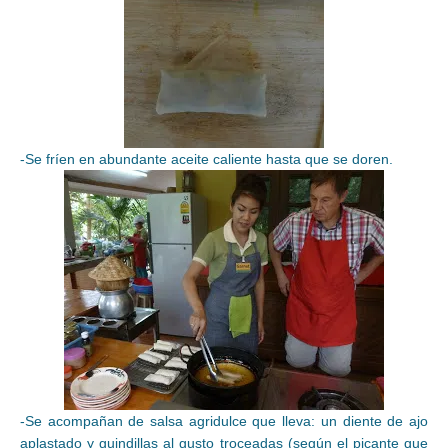
-Se fríen en abundante aceite caliente hasta que se doren.
-Se acompañan de salsa agridulce que lleva: un diente de ajo
aplastado y guindillas al gusto troceadas (según el picante que