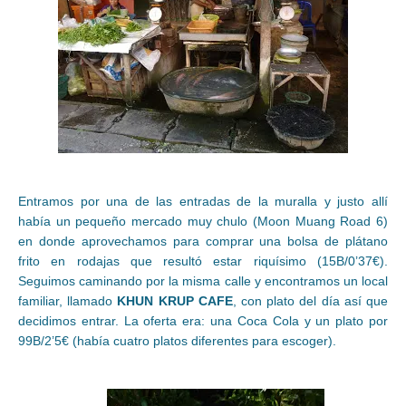
Entramos por una de las entradas de la muralla y justo allí
había un pequeño mercado muy chulo (Moon Muang Road 6)
en donde aprovechamos para comprar una bolsa de plátano
frito en rodajas que resultó estar riquísimo (15B/0’37€).
Seguimos caminando por la misma calle y encontramos un local
familiar, llamado
KHUN KRUP CAFE
, con plato del día así que
decidimos entrar. La oferta era: una Coca Cola y un plato por
99B/2’5€ (había cuatro platos diferentes para escoger).