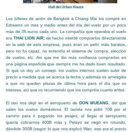
Hall del Urban House
Los billetes de avión de Bangkok a Chiang Mai los compré en
Edreams un mes y medio antes del día del vuelo por un poco
más de 35 euros cada uno. La compañía que operaba el vuelo
era
THAI LION
AIR;
de hecho intenté comprarlos directamente
en la web de esta empresa, pues eran un pelín más baratos,
pero no fui capaz, no entendía el sistema de compra, elección
de vuelos, etc. Así que me dio más confianza comprarlos en
una página española que siempre me ha dado buen resultado.
Sí que os doy un consejo: los vuelos internos suelen subir de
precio a medida que se acerca la fecha y además os arriesgáis
a que no queden plazas de última hora para el día que os
interesa, así que os recomiendo que los compréis cuanto antes.
El taxi nos dejó en el aeropuerto de
DON MUEANG
, del que
salen los vuelos domésticos. El taxista nos pidió 70B por el
camino para ir pagando los peajes; al llegar al aeropuerto
quería cobrarnos 400B más y Pelayo se negó en rotundo,
dándole 300B (según lo que nos explicó Wan, ese era el precio