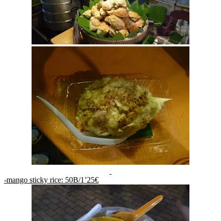
-mango sticky rice: 50B/1’25€