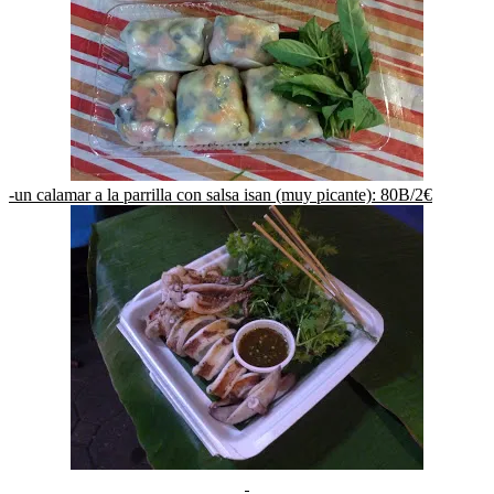
-un calamar a la parrilla con salsa isan (muy picante): 80B/2€