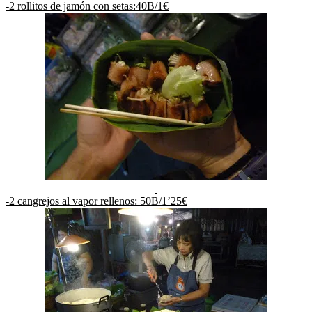
-2 rollitos de jamón con setas:40B/1€
-2 cangrejos al vapor rellenos: 50B/1’25€