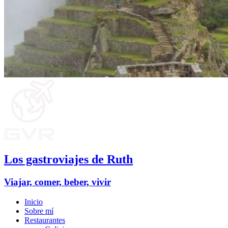
Los gastroviajes de Ruth
Viajar, comer, beber, vivir
Inicio
Sobre mí
Restaurantes