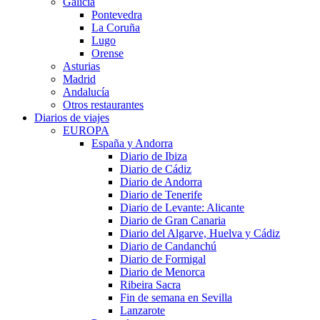
Galicia
Pontevedra
La Coruña
Lugo
Orense
Asturias
Madrid
Andalucía
Otros restaurantes
Diarios de viajes
EUROPA
España y Andorra
Diario de Ibiza
Diario de Cádiz
Diario de Andorra
Diario de Tenerife
Diario de Levante: Alicante
Diario de Gran Canaria
Diario del Algarve, Huelva y Cádiz
Diario de Candanchú
Diario de Formigal
Diario de Menorca
Ribeira Sacra
Fin de semana en Sevilla
Lanzarote