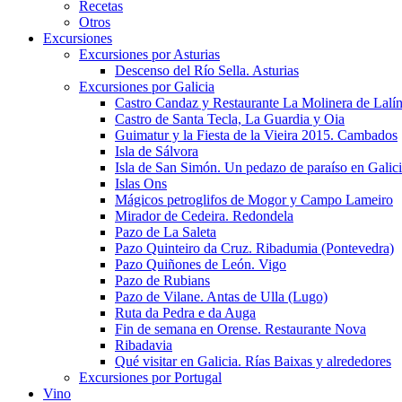
Recetas
Otros
Excursiones
Excursiones por Asturias
Descenso del Río Sella. Asturias
Excursiones por Galicia
Castro Candaz y Restaurante La Molinera de Lalí
Castro de Santa Tecla, La Guardia y Oia
Guimatur y la Fiesta de la Vieira 2015. Cambados
Isla de Sálvora
Isla de San Simón. Un pedazo de paraíso en Galic
Islas Ons
Mágicos petroglifos de Mogor y Campo Lameiro
Mirador de Cedeira. Redondela
Pazo de La Saleta
Pazo Quinteiro da Cruz. Ribadumia (Pontevedra)
Pazo Quiñones de León. Vigo
Pazo de Rubians
Pazo de Vilane. Antas de Ulla (Lugo)
Ruta da Pedra e da Auga
Fin de semana en Orense. Restaurante Nova
Ribadavia
Qué visitar en Galicia. Rías Baixas y alrededores
Excursiones por Portugal
Vino