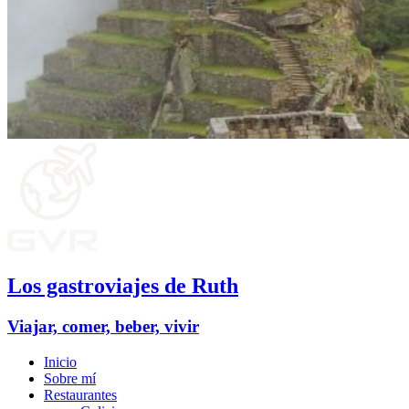
Los gastroviajes de Ruth
Viajar, comer, beber, vivir
Inicio
Sobre mí
Restaurantes