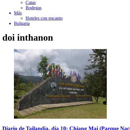
Catas
Bodegas
Más
Hoteles con encanto
Bulgaria
doi inthanon
Diario de Tailandia, día 10: Chiang Mai (Parque Na