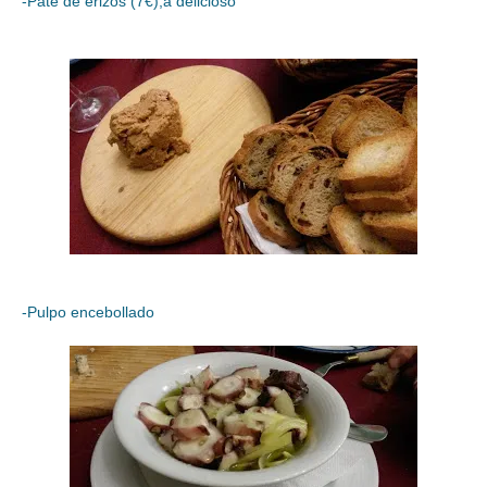
-Paté de erizos (7€),a delicioso
-Pulpo encebollado