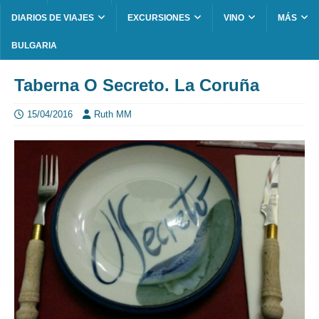
DIARIOS DE VIAJES
EXCURSIONES
VINO
MÁS
BULGARIA
Taberna O Secreto. La Coruña
15/04/2016
Ruth MM