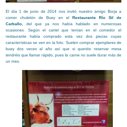
El día 1 de junio de 2014 nos invitó nuestro amigo Borja a
comer chuletón de Buey en el
Restaurante Río Sil de
Carballo,
del que ya nos había hablado en numerosas
ocasiones. Según el cartel que tenían en el comedor el
restaurante había comprado esta vez dos piezas cuyas
características se ven en la foto. Suelen comprar ejemplares de
buey dos veces al año así que si queréis reservar mesa
tendréis que llamar rápido, pues la carne no suele durar más de
un mes.