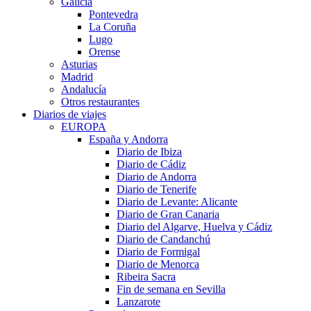
Galicia
Pontevedra
La Coruña
Lugo
Orense
Asturias
Madrid
Andalucía
Otros restaurantes
Diarios de viajes
EUROPA
España y Andorra
Diario de Ibiza
Diario de Cádiz
Diario de Andorra
Diario de Tenerife
Diario de Levante: Alicante
Diario de Gran Canaria
Diario del Algarve, Huelva y Cádiz
Diario de Candanchú
Diario de Formigal
Diario de Menorca
Ribeira Sacra
Fin de semana en Sevilla
Lanzarote