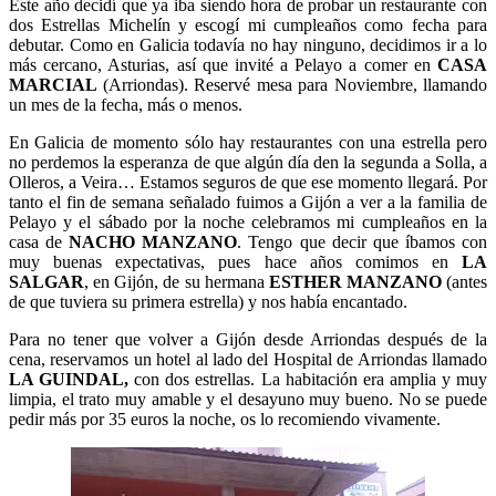
Este año decidí que ya iba siendo hora de probar un restaurante con
dos Estrellas Michelín y escogí mi cumpleaños como fecha para
debutar. Como en Galicia todavía no hay ninguno, decidimos ir a lo
más cercano, Asturias, así que invité a Pelayo a comer en
CASA
MARCIAL
(Arriondas). Reservé mesa para Noviembre, llamando
un mes de la fecha, más o menos.
En Galicia de momento sólo hay restaurantes con una estrella pero
no perdemos la esperanza de que algún día den la segunda a Solla, a
Olleros, a Veira… Estamos seguros de que ese momento llegará. Por
tanto el fin de semana señalado fuimos a Gijón a ver a la familia de
Pelayo y el sábado por la noche celebramos mi cumpleaños en la
casa de
NACHO MANZANO
. Tengo que decir que íbamos con
muy buenas expectativas, pues hace años comimos en
LA
SALGAR
, en Gijón, de su hermana
ESTHER MANZANO
(antes
de que tuviera su primera estrella) y nos había encantado.
Para no tener que volver a Gijón desde Arriondas después de la
cena, reservamos un hotel al lado del Hospital de Arriondas llamado
LA GUINDAL,
con dos estrellas. La habitación era amplia y muy
limpia, el trato muy amable y el desayuno muy bueno. No se puede
pedir más por 35 euros la noche, os lo recomiendo vivamente.