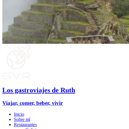
Los gastroviajes de Ruth
Viajar, comer, beber, vivir
Inicio
Sobre mí
Restaurantes