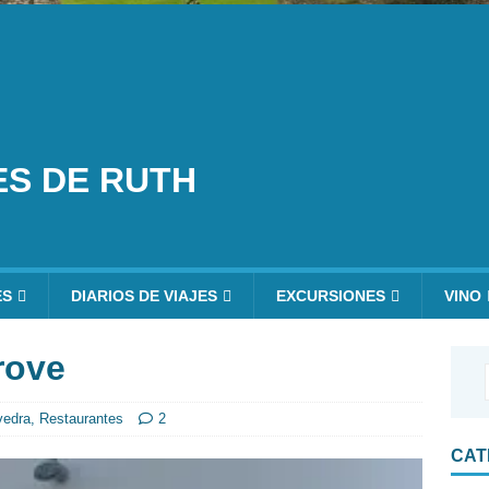
ES DE RUTH
ES
DIARIOS DE VIAJES
EXCURSIONES
VINO
rove
vedra
,
Restaurantes
2
CAT