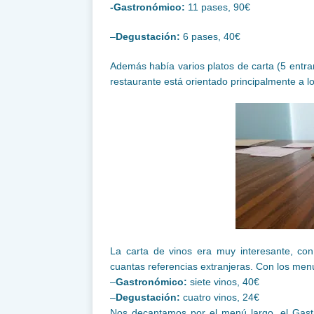
-Gastronómico:
11 pases, 90€
–
Degustación:
6 pases, 40€
Además había varios platos de carta (5 entra
restaurante está orientado principalmente a
La carta de vinos era muy interesante, co
cuantas referencias extranjeras. Con los men
–
Gastronómico:
siete vinos, 40€
–
Degustación:
cuatro vinos, 24€
Nos decantamos por el menú largo, el Gast