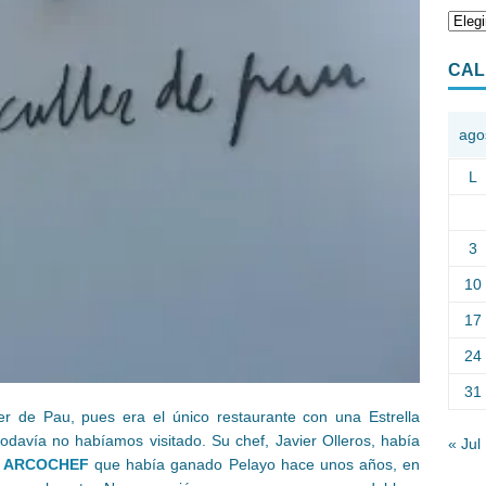
CAL
ago
L
3
10
17
24
31
 de Pau, pues era el único restaurante con una Estrella
odavía no habíamos visitado. Su chef, Javier Olleros, había
« Jul
e
ARCOCHEF
que había ganado Pelayo hace unos años, en