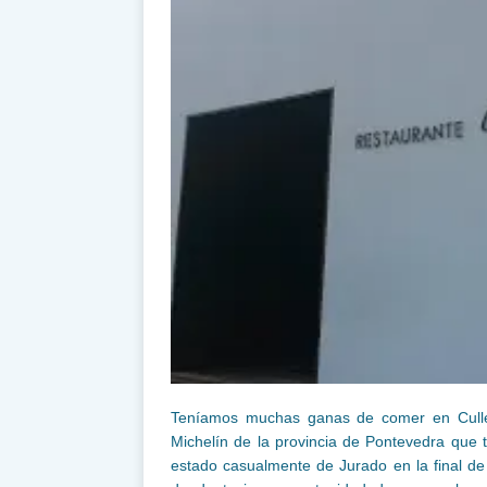
Teníamos muchas ganas de comer en Culler
Michelín de la provincia de Pontevedra que t
estado casualmente de Jurado en la final d