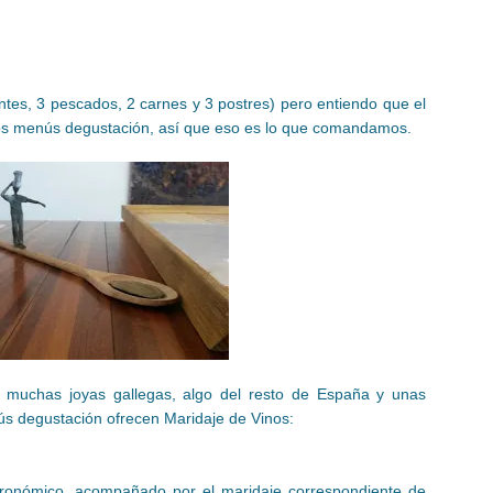
ntes, 3 pescados, 2 carnes y 3 postres) pero entiendo que el
 los menús degustación, así que eso es lo que comandamos.
n muchas joyas gallegas, algo del resto de España y unas
ús degustación ofrecen Maridaje de Vinos:
ronómico, acompañado por el maridaje correspondiente de