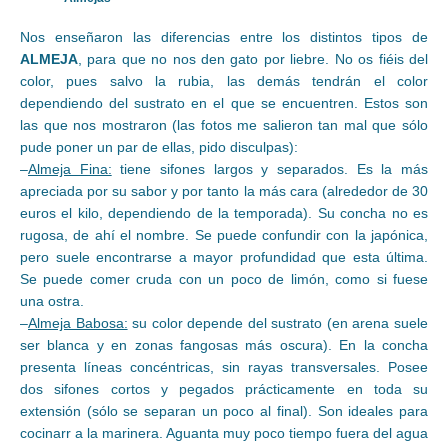
Nos enseñaron las diferencias entre los distintos tipos de
ALMEJA
, para que no nos den gato por liebre. No os fiéis del
color, pues salvo la rubia, las demás tendrán el color
dependiendo del sustrato en el que se encuentren. Estos son
las que nos mostraron (las fotos me salieron tan mal que sólo
pude poner un par de ellas, pido disculpas):
–
Almeja Fina:
tiene sifones largos y separados. Es la más
apreciada por su sabor y por tanto la más cara (alrededor de 30
euros el kilo, dependiendo de la temporada). Su concha no es
rugosa, de ahí el nombre. Se puede confundir con la japónica,
pero suele encontrarse a mayor profundidad que esta última.
Se puede comer cruda con un poco de limón, como si fuese
una ostra.
–
Almeja Babosa:
su color depende del sustrato (en arena suele
ser blanca y en zonas fangosas más oscura). En la concha
presenta líneas concéntricas, sin rayas transversales. Posee
dos sifones cortos y pegados prácticamente en toda su
extensión (sólo se separan un poco al final). Son ideales para
cocinarr a la marinera. Aguanta muy poco tiempo fuera del agua