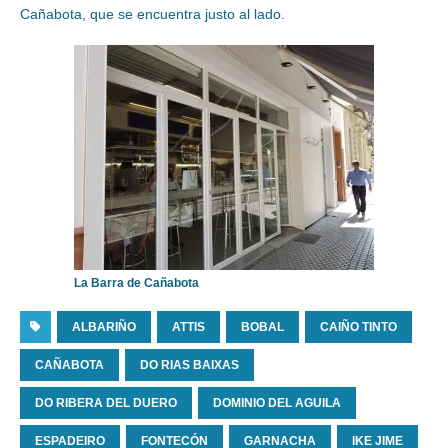
Cañabota, que se encuentra justo al lado.
La Barra de Cañabota
ALBARIÑO
ATTIS
BOBAL
CAIÑO TINTO
CAÑABOTA
DO RIAS BAIXAS
DO RIBERA DEL DUERO
DOMINIO DEL AGUILA
ESPADEIRO
FONTECÓN
GARNACHA
IKE JIME