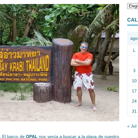
CAL
ago
L
3
10
17
24
31
« Jul
. El barco de
OPAL
nos venía a buscar a la playa de nuestro