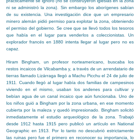
prácticamente se ignoró (no se construyeron iglesias en la zona
ni se administró la zona). Sin embargo los aborígenes sabían
de su existencia. Una investigación dice que un empresario
minero alemán pidió permiso para explotar la zona, obteniendo
el permiso del gobierno. Se cree que se llevó todos los tesoros
que había en el lugar para venderlos a coleccionistas. Un
explorador francés en 1880 intenta llegar al lugar pero no es
capaz.
Hiram Bingham, un profesor norteamericano, buscaba los
restos incaicos de Vilcabamba y, a través de un arrendatario de
tierras llamado Lizárraga llegó a Machu Picchu el 24 de julio de
1911. Cuando llegó al lugar había dos familias de campesinos
viviendo en el mismo, usaban los andenes para cultivar y
bebían agua de un canal incaico que aún funcionaba. Uno de
los niños guió a Bingham por la zona urbana, en ese momento
cubierta por la maleza y quedó impresionado. Bingham solicitó
inmediatamente el estudio arqueológico de la zona. Trabajó
desde 1912 hasta 1915 pero publicó un artículo en National
Geographic en 1913. Por lo tanto no descubrió estrictamente
las ruinas pero fue el primero en reconocer su importancia, lo