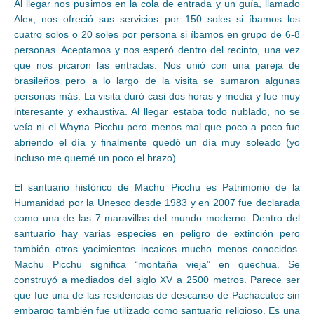
Al llegar nos pusimos en la cola de entrada y un guía, llamado
Alex, nos ofreció sus servicios por 150 soles si íbamos los
cuatro solos o 20 soles por persona si íbamos en grupo de 6-8
personas. Aceptamos y nos esperó dentro del recinto, una vez
que nos picaron las entradas. Nos unió con una pareja de
brasileños pero a lo largo de la visita se sumaron algunas
personas más. La visita duró casi dos horas y media y fue muy
interesante y exhaustiva. Al llegar estaba todo nublado, no se
veía ni el Wayna Picchu pero menos mal que poco a poco fue
abriendo el día y finalmente quedó un día muy soleado (yo
incluso me quemé un poco el brazo).
El santuario histórico de Machu Picchu es Patrimonio de la
Humanidad por la Unesco desde 1983 y en 2007 fue declarada
como una de las 7 maravillas del mundo moderno. Dentro del
santuario hay varias especies en peligro de extinción pero
también otros yacimientos incaicos mucho menos conocidos.
Machu Picchu significa “montaña vieja” en quechua. Se
construyó a mediados del siglo XV a 2500 metros. Parece ser
que fue una de las residencias de descanso de Pachacutec sin
embargo también fue utilizado como santuario religioso. Es una