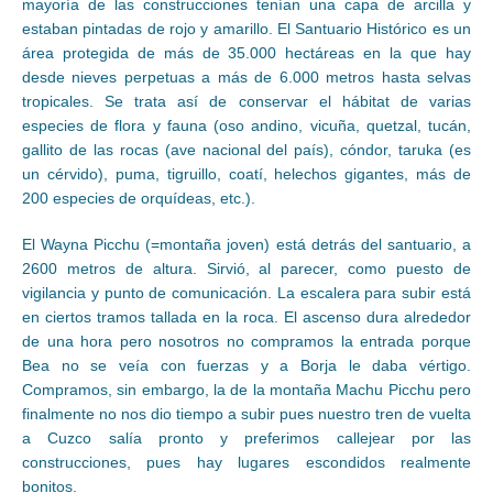
mayoría de las construcciones tenían una capa de arcilla y
estaban pintadas de rojo y amarillo. El Santuario Histórico es un
área protegida de más de 35.000 hectáreas en la que hay
desde nieves perpetuas a más de 6.000 metros hasta selvas
tropicales. Se trata así de conservar el hábitat de varias
especies de flora y fauna (oso andino, vicuña, quetzal, tucán,
gallito de las rocas (ave nacional del país), cóndor, taruka (es
un cérvido), puma, tigruillo, coatí, helechos gigantes, más de
200 especies de orquídeas, etc.).
El Wayna Picchu (=montaña joven) está detrás del santuario, a
2600 metros de altura. Sirvió, al parecer, como puesto de
vigilancia y punto de comunicación. La escalera para subir está
en ciertos tramos tallada en la roca. El ascenso dura alrededor
de una hora pero nosotros no compramos la entrada porque
Bea no se veía con fuerzas y a Borja le daba vértigo.
Compramos, sin embargo, la de la montaña Machu Picchu pero
finalmente no nos dio tiempo a subir pues nuestro tren de vuelta
a Cuzco salía pronto y preferimos callejear por las
construcciones, pues hay lugares escondidos realmente
bonitos.