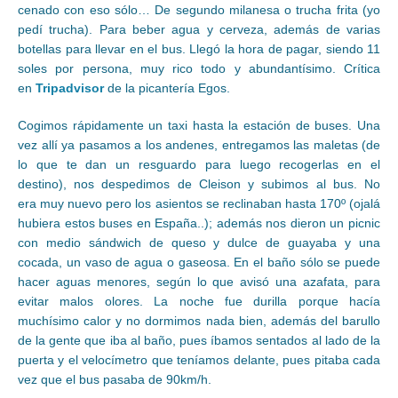
cenado con eso sólo… De segundo milanesa o trucha frita (yo
pedí trucha). Para beber agua y cerveza, además de varias
botellas para llevar en el bus. Llegó la hora de pagar, siendo 11
soles por persona, muy rico todo y abundantísimo. Crítica
en
Tripadvisor
de la picantería Egos.
Cogimos rápidamente un taxi hasta la estación de buses. Una
vez allí ya pasamos a los andenes, entregamos las maletas (de
lo que te dan un resguardo para luego recogerlas en el
destino), nos despedimos de Cleison y subimos al bus. No
era muy nuevo pero los asientos se reclinaban hasta 170º (ojalá
hubiera estos buses en España..); además nos dieron un picnic
con medio sándwich de queso y dulce de guayaba y una
cocada, un vaso de agua o gaseosa. En el baño sólo se puede
hacer aguas menores, según lo que avisó una azafata, para
evitar malos olores. La noche fue durilla porque hacía
muchísimo calor y no dormimos nada bien, además del barullo
de la gente que iba al baño, pues íbamos sentados al lado de la
puerta y el velocímetro que teníamos delante, pues pitaba cada
vez que el bus pasaba de 90km/h.