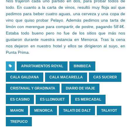
Nos trajeron cada uno partido en dos, para probar todos de
todo. En cuanto a la carta de vinos, resultó muy floja así que
pedimos para beber cuatro aguas, una cerveza y una copa de
vino que quiso probar Pelayo. Además pedimos una tarta de
limón con merengue para compartir, de postre, pagando 58’4€.
Estaba todo bueno pero no fue de los sitios que más nos
gustaron durante nuestra estancia en Menorca. Tras la cena
nos dejaron en nuestro hotel y ellos se dirigieron al suyo, en
Punta Prima.
APARTAMENTOS ROYAL
BINIBECA
CALA GALDANA
CALA MACARELLA
CAS SUCRER
CRISTANAL Y GRADINATA
DIARIO DE VIAJE
ES CASINO
ES LLONGUET
ES MERCADAL
MAHON
MENORCA
TALATI DE DALT
TALAYOT
TREPUCO