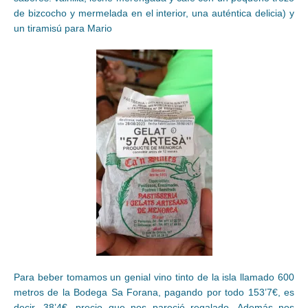
de bizcocho y mermelada en el interior, una auténtica delicia) y
un tiramisú para Mario
Para beber tomamos un genial vino tinto de la isla llamado 600
metros de la Bodega Sa Forana, pagando por todo 153’7€, es
decir, 38’4€, precio que nos pareció regalado. Además nos