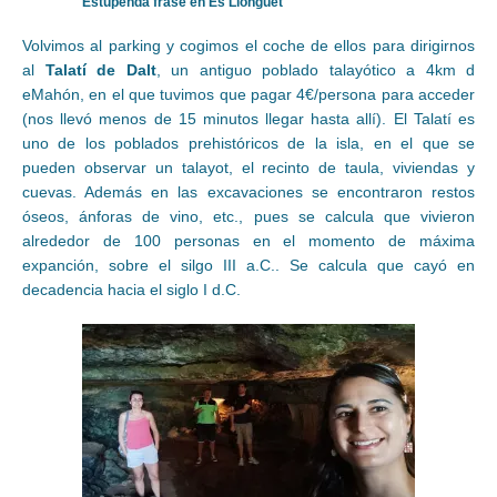
Estupenda frase en Es Llonguet
Volvimos al parking y cogimos el coche de ellos para dirigirnos
al
Talatí de Dalt
, un antiguo poblado talayótico a 4km d
eMahón, en el que tuvimos que pagar 4€/persona para acceder
(nos llevó menos de 15 minutos llegar hasta allí). El Talatí es
uno de los poblados prehistóricos de la isla, en el que se
pueden observar un talayot, el recinto de taula, viviendas y
cuevas. Además en las excavaciones se encontraron restos
óseos, ánforas de vino, etc., pues se calcula que vivieron
alrededor de 100 personas en el momento de máxima
expanción, sobre el silgo III a.C.. Se calcula que cayó en
decadencia hacia el siglo I d.C.