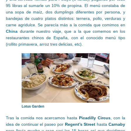
95 libras al sumarle un 10% de propina. El menú constaba de
una sopa de maíz, dos dumplings diferentes por persona, y
bandejas de cuatro platos distintos: ternera, pollo, verduras y
carne agridulce. Se parecía más a la comida que comimos en
China
durante nuestro viaje, que a la que comemos en los
restaurantes chinos de España, con el conocido menú tipo
(rollito primavera, arroz tres delicias, etc).
Lotus Garden
Tras la comida nos acercamos hasta
Picadilly Circus
, con la
idea de continuar el paseo por
Regent’s Street
hasta
Carnaby
pero llovía mucho y eran casi las 15 horas así que decidimos