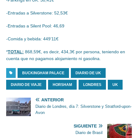
-Parkings en UK: 38,41€
-Entradas a Silverstone: 52,53€
-Entradas a Silent Pool: 46,69
-Comida y bebida: 449’11€
*
TOTAL:
868,59€, es decir, 434,3€ por persona, teniendo en
cuenta que no pagamos alojamiento ni gasolina.
BUCKINGHAM PALACE
DIARIO DE UK
DIARIO DE VIAJE
HORSHAM
LONDRES
UK
ANTERIOR
Diario de Londres, día 7: Silverstone y Stratford-upon-
Avon
SIGUIENTE
Diario de Brasil