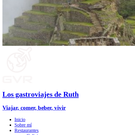
Los gastroviajes de Ruth
Viajar, comer, beber, vivir
Inicio
Sobre mí
Restaurantes