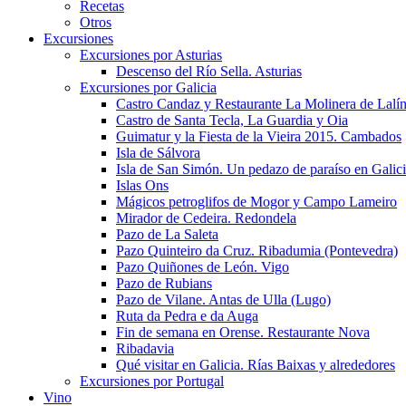
Recetas
Otros
Excursiones
Excursiones por Asturias
Descenso del Río Sella. Asturias
Excursiones por Galicia
Castro Candaz y Restaurante La Molinera de Lalí
Castro de Santa Tecla, La Guardia y Oia
Guimatur y la Fiesta de la Vieira 2015. Cambados
Isla de Sálvora
Isla de San Simón. Un pedazo de paraíso en Galic
Islas Ons
Mágicos petroglifos de Mogor y Campo Lameiro
Mirador de Cedeira. Redondela
Pazo de La Saleta
Pazo Quinteiro da Cruz. Ribadumia (Pontevedra)
Pazo Quiñones de León. Vigo
Pazo de Rubians
Pazo de Vilane. Antas de Ulla (Lugo)
Ruta da Pedra e da Auga
Fin de semana en Orense. Restaurante Nova
Ribadavia
Qué visitar en Galicia. Rías Baixas y alrededores
Excursiones por Portugal
Vino