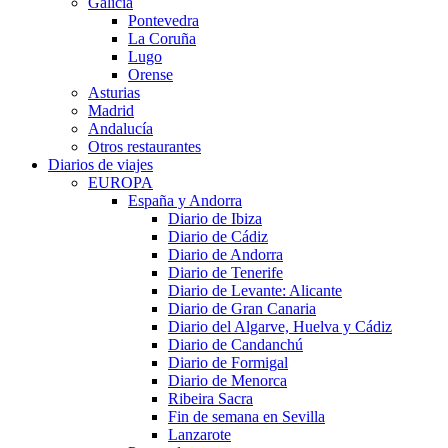
Galicia
Pontevedra
La Coruña
Lugo
Orense
Asturias
Madrid
Andalucía
Otros restaurantes
Diarios de viajes
EUROPA
España y Andorra
Diario de Ibiza
Diario de Cádiz
Diario de Andorra
Diario de Tenerife
Diario de Levante: Alicante
Diario de Gran Canaria
Diario del Algarve, Huelva y Cádiz
Diario de Candanchú
Diario de Formigal
Diario de Menorca
Ribeira Sacra
Fin de semana en Sevilla
Lanzarote