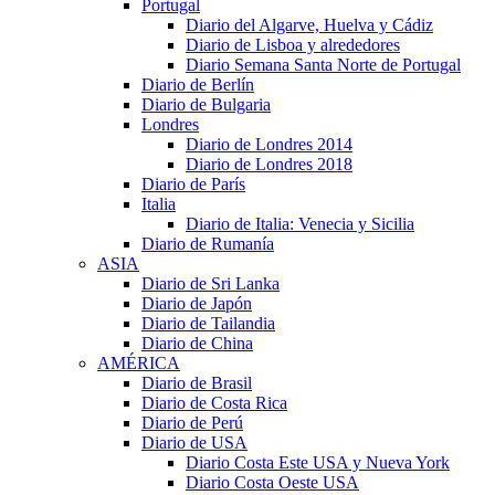
Portugal
Diario del Algarve, Huelva y Cádiz
Diario de Lisboa y alrededores
Diario Semana Santa Norte de Portugal
Diario de Berlín
Diario de Bulgaria
Londres
Diario de Londres 2014
Diario de Londres 2018
Diario de París
Italia
Diario de Italia: Venecia y Sicilia
Diario de Rumanía
ASIA
Diario de Sri Lanka
Diario de Japón
Diario de Tailandia
Diario de China
AMÉRICA
Diario de Brasil
Diario de Costa Rica
Diario de Perú
Diario de USA
Diario Costa Este USA y Nueva York
Diario Costa Oeste USA