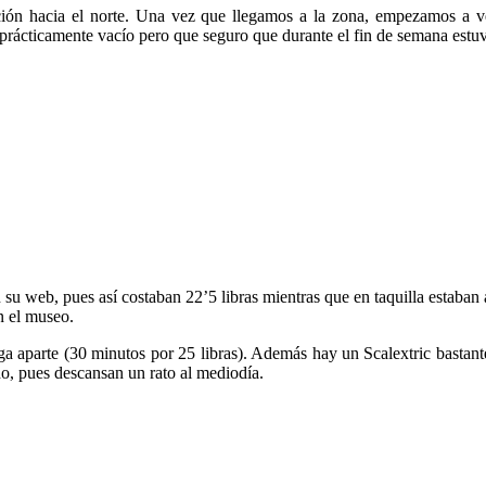
ción hacia el norte. Una vez que llegamos a la zona, empezamos a ve
rácticamente vacío pero que seguro que durante el fin de semana estuv
 su web, pues así costaban 22’5 libras mientras que en taquilla estaban
n el museo.
paga aparte (30 minutos por 25 libras). Además hay un Scalextric bast
do, pues descansan un rato al mediodía.