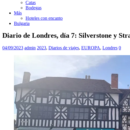
Catas
Bodegas
Más
Hoteles con encanto
Bulgaria
Diario de Londres, día 7: Silverstone y St
04/09/2023
admin
2023
,
Diarios de viajes
,
EUROPA
,
Londres
0