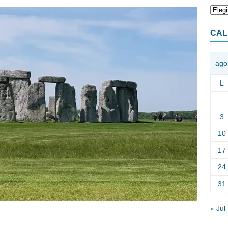
CAL
ago
L
3
10
17
24
31
« Jul