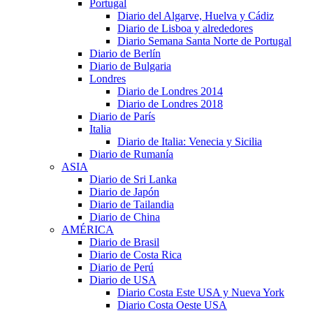
Portugal
Diario del Algarve, Huelva y Cádiz
Diario de Lisboa y alrededores
Diario Semana Santa Norte de Portugal
Diario de Berlín
Diario de Bulgaria
Londres
Diario de Londres 2014
Diario de Londres 2018
Diario de París
Italia
Diario de Italia: Venecia y Sicilia
Diario de Rumanía
ASIA
Diario de Sri Lanka
Diario de Japón
Diario de Tailandia
Diario de China
AMÉRICA
Diario de Brasil
Diario de Costa Rica
Diario de Perú
Diario de USA
Diario Costa Este USA y Nueva York
Diario Costa Oeste USA