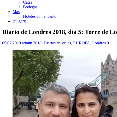
Catas
Bodegas
Más
Hoteles con encanto
Bulgaria
Diario de Londres 2018, día 5: Torre de L
05/07/2019
admin
2018
,
Diarios de viajes
,
EUROPA
,
Londres
0