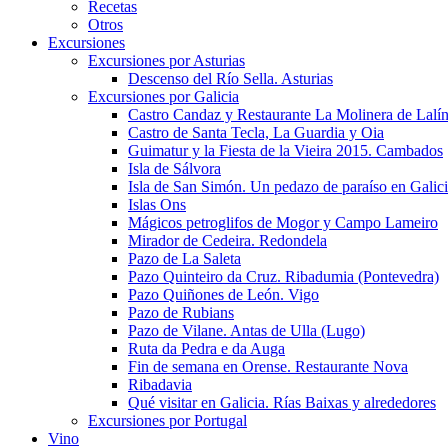
Recetas
Otros
Excursiones
Excursiones por Asturias
Descenso del Río Sella. Asturias
Excursiones por Galicia
Castro Candaz y Restaurante La Molinera de Lalí
Castro de Santa Tecla, La Guardia y Oia
Guimatur y la Fiesta de la Vieira 2015. Cambados
Isla de Sálvora
Isla de San Simón. Un pedazo de paraíso en Galic
Islas Ons
Mágicos petroglifos de Mogor y Campo Lameiro
Mirador de Cedeira. Redondela
Pazo de La Saleta
Pazo Quinteiro da Cruz. Ribadumia (Pontevedra)
Pazo Quiñones de León. Vigo
Pazo de Rubians
Pazo de Vilane. Antas de Ulla (Lugo)
Ruta da Pedra e da Auga
Fin de semana en Orense. Restaurante Nova
Ribadavia
Qué visitar en Galicia. Rías Baixas y alrededores
Excursiones por Portugal
Vino