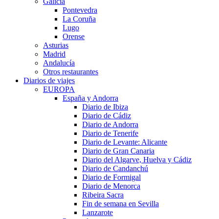
Galicia
Pontevedra
La Coruña
Lugo
Orense
Asturias
Madrid
Andalucía
Otros restaurantes
Diarios de viajes
EUROPA
España y Andorra
Diario de Ibiza
Diario de Cádiz
Diario de Andorra
Diario de Tenerife
Diario de Levante: Alicante
Diario de Gran Canaria
Diario del Algarve, Huelva y Cádiz
Diario de Candanchú
Diario de Formigal
Diario de Menorca
Ribeira Sacra
Fin de semana en Sevilla
Lanzarote