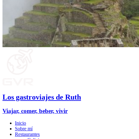
Los gastroviajes de Ruth
Viajar, comer, beber, vivir
Inicio
Sobre mí
Restaurantes