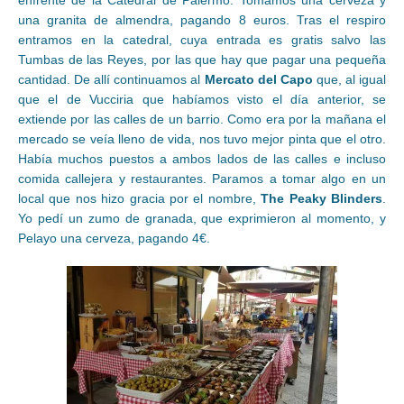
enfrente de la Catedral de Palermo. Tomamos una cerveza y
una granita de almendra, pagando 8 euros. Tras el respiro
entramos en la catedral, cuya entrada es gratis salvo las
Tumbas de las Reyes, por las que hay que pagar una pequeña
cantidad. De allí continuamos al
Mercato del Capo
que, al igual
que el de Vucciria que habíamos visto el día anterior, se
extiende por las calles de un barrio. Como era por la mañana el
mercado se veía lleno de vida, nos tuvo mejor pinta que el otro.
Había muchos puestos a ambos lados de las calles e incluso
comida callejera y restaurantes. Paramos a tomar algo en un
local que nos hizo gracia por el nombre,
The Peaky Blinders
.
Yo pedí un zumo de granada, que exprimieron al momento, y
Pelayo una cerveza, pagando 4€.