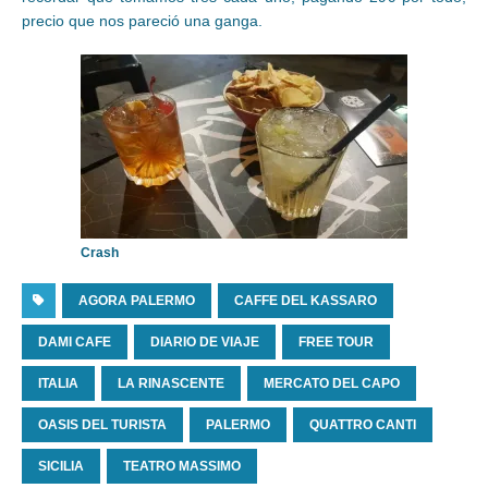
precio que nos pareció una ganga.
Crash
AGORA PALERMO
CAFFE DEL KASSARO
DAMI CAFE
DIARIO DE VIAJE
FREE TOUR
ITALIA
LA RINASCENTE
MERCATO DEL CAPO
OASIS DEL TURISTA
PALERMO
QUATTRO CANTI
SICILIA
TEATRO MASSIMO