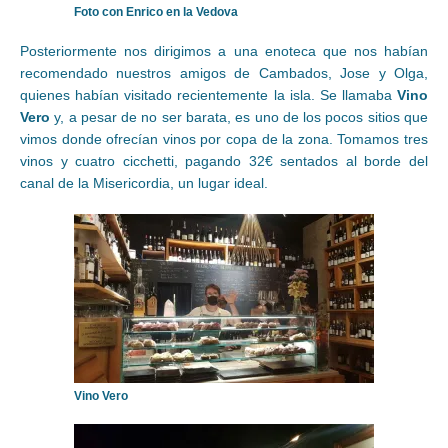
Foto con Enrico en la Vedova
Posteriormente nos dirigimos a una enoteca que nos habían
recomendado nuestros amigos de Cambados, Jose y Olga,
quienes habían visitado recientemente la isla. Se llamaba
Vino
Vero
y, a pesar de no ser barata, es uno de los pocos sitios que
vimos donde ofrecían vinos por copa de la zona. Tomamos tres
vinos y cuatro cicchetti, pagando 32€ sentados al borde del
canal de la Misericordia, un lugar ideal.
Vino Vero