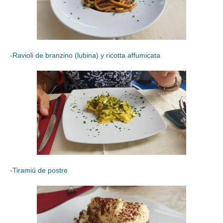
-Ravioli de branzino (lubina) y ricotta affumicata
-Tiramiú de postre