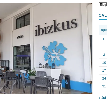
CAL
ago
L
3
10
17
24
31
« Jul