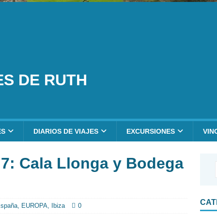
ES DE RUTH
ES
DIARIOS DE VIAJES
EXCURSIONES
VIN
a 7: Cala Llonga y Bodega
CAT
spaña
,
EUROPA
,
Ibiza
0