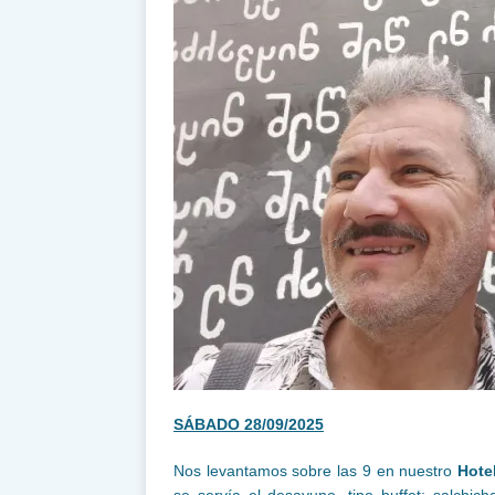
SÁBADO 28/09/2025
Nos levantamos sobre las 9 en nuestro
Hote
se servía el desayuno, tipo buffet; salchic