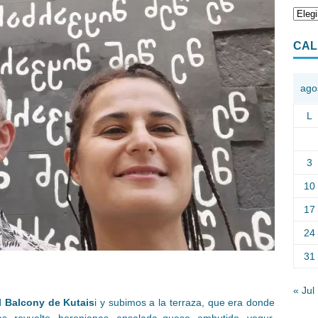
CAL
ago
L
3
10
17
24
31
« Jul
l Balcony de Kutais
i y subimos a la terraza, que era donde
has, revuelto, berenjenas, ensalada queso, embutido, yogur,