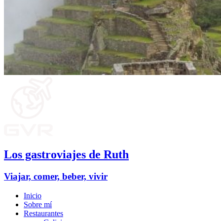
Los gastroviajes de Ruth
Viajar, comer, beber, vivir
Inicio
Sobre mí
Restaurantes