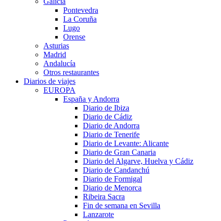
Galicia
Pontevedra
La Coruña
Lugo
Orense
Asturias
Madrid
Andalucía
Otros restaurantes
Diarios de viajes
EUROPA
España y Andorra
Diario de Ibiza
Diario de Cádiz
Diario de Andorra
Diario de Tenerife
Diario de Levante: Alicante
Diario de Gran Canaria
Diario del Algarve, Huelva y Cádiz
Diario de Candanchú
Diario de Formigal
Diario de Menorca
Ribeira Sacra
Fin de semana en Sevilla
Lanzarote