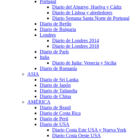
Portugal
Diario del Algarve, Huelva y Cádiz
Diario de Lisboa y alrededores
Diario Semana Santa Norte de Portugal
Diario de Berlín
Diario de Bulgaria
Londres
Diario de Londres 2014
Diario de Londres 2018
Diario de París
Italia
Diario de Italia: Venecia y Sicilia
Diario de Rumanía
ASIA
Diario de Sri Lanka
Diario de Japón
Diario de Tailandia
Diario de China
AMÉRICA
Diario de Brasil
Diario de Costa Rica
Diario de Perú
Diario de USA
Diario Costa Este USA y Nueva York
Diario Costa Oeste USA