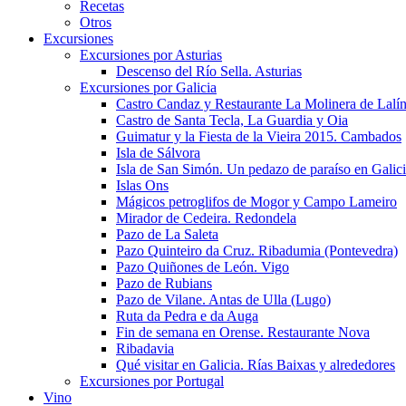
Recetas
Otros
Excursiones
Excursiones por Asturias
Descenso del Río Sella. Asturias
Excursiones por Galicia
Castro Candaz y Restaurante La Molinera de Lalí
Castro de Santa Tecla, La Guardia y Oia
Guimatur y la Fiesta de la Vieira 2015. Cambados
Isla de Sálvora
Isla de San Simón. Un pedazo de paraíso en Galic
Islas Ons
Mágicos petroglifos de Mogor y Campo Lameiro
Mirador de Cedeira. Redondela
Pazo de La Saleta
Pazo Quinteiro da Cruz. Ribadumia (Pontevedra)
Pazo Quiñones de León. Vigo
Pazo de Rubians
Pazo de Vilane. Antas de Ulla (Lugo)
Ruta da Pedra e da Auga
Fin de semana en Orense. Restaurante Nova
Ribadavia
Qué visitar en Galicia. Rías Baixas y alrededores
Excursiones por Portugal
Vino