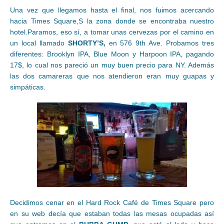
Una vez que llegamos hasta el final, nos fuimos acercando
hacia Times Square,S la zona donde se encontraba nuestro
hotel.Paramos, eso sí, a tomar unas cervezas por el camino en
un local llamado
SHORTY’S,
en 576 9th Ave. Probamos tres
diferentes: Brooklyn IPA, Blue Moon y Harpoon IPA, pagando
17$, lo cual nos pareció un muy buen precio para NY. Además
las dos camareras que nos atendieron eran muy guapas y
simpáticas.
Decidimos cenar en el Hard Rock Café de Times Square pero
en su web decía que estaban todas las mesas ocupadas así