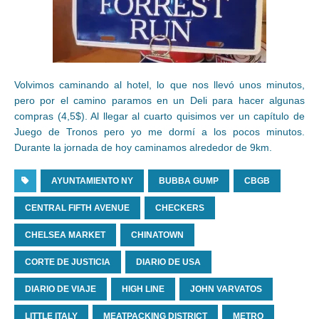
Volvimos caminando al hotel, lo que nos llevó unos minutos,
pero por el camino paramos en un Deli para hacer algunas
compras (4,5$). Al llegar al cuarto quisimos ver un capítulo de
Juego de Tronos pero yo me dormí a los pocos minutos.
Durante la jornada de hoy caminamos alrededor de 9km.
AYUNTAMIENTO NY
BUBBA GUMP
CBGB
CENTRAL FIFTH AVENUE
CHECKERS
CHELSEA MARKET
CHINATOWN
CORTE DE JUSTICIA
DIARIO DE USA
DIARIO DE VIAJE
HIGH LINE
JOHN VARVATOS
LITTLE ITALY
MEATPACKING DISTRICT
METRO