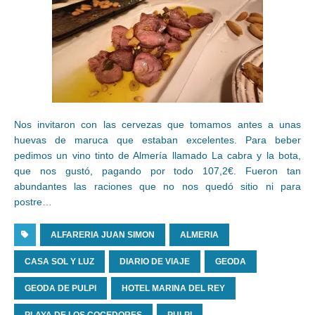
Nos invitaron con las cervezas que tomamos antes a unas
huevas de maruca que estaban excelentes. Para beber
pedimos un vino tinto de Almería llamado La cabra y la bota,
que nos gustó, pagando por todo 107,2€. Fueron tan
abundantes las raciones que no nos quedó sitio ni para
postre…
ALFARERIA JUAN SIMON
ALMERIA
CASA SOL Y LUZ
DIARIO DE VIAJE
GEODA
GEODA DE PULPI
HOTEL MARINA DEL REY