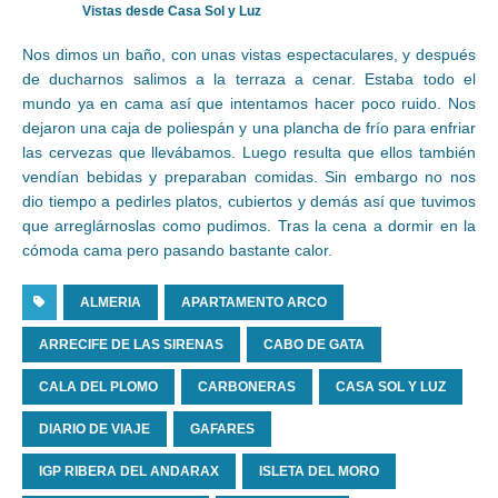
Vistas desde Casa Sol y Luz
Nos dimos un baño, con unas vistas espectaculares, y después
de ducharnos salimos a la terraza a cenar. Estaba todo el
mundo ya en cama así que intentamos hacer poco ruido. Nos
dejaron una caja de poliespán y una plancha de frío para enfriar
las cervezas que llevábamos. Luego resulta que ellos también
vendían bebidas y preparaban comidas. Sin embargo no nos
dio tiempo a pedirles platos, cubiertos y demás así que tuvimos
que arreglárnoslas como pudimos. Tras la cena a dormir en la
cómoda cama pero pasando bastante calor.
ALMERIA
APARTAMENTO ARCO
ARRECIFE DE LAS SIRENAS
CABO DE GATA
CALA DEL PLOMO
CARBONERAS
CASA SOL Y LUZ
DIARIO DE VIAJE
GAFARES
IGP RIBERA DEL ANDARAX
ISLETA DEL MORO