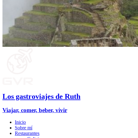
Los gastroviajes de Ruth
Viajar, comer, beber, vivir
Inicio
Sobre mí
Restaurantes