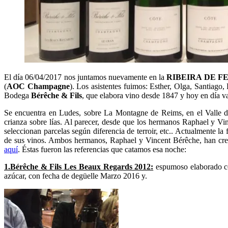
El día 06/04/2017 nos juntamos nuevamente en la
RIBEIRA DE F
(
AOC Champagne
). Los asistentes fuimos: Esther, Olga, Santiago
Bodega
Bérêche & Fils
, que elabora vino desde 1847 y hoy en día va
Se encuentra en Ludes, sobre La Montagne de Reims, en el Valle de
crianza sobre lías. Al parecer, desde que los hermanos Raphael y Vi
seleccionan parcelas según diferencia de terroir, etc.. Actualmente la
de sus vinos. Ambos hermanos, Raphael y Vincent Bérêche, han cread
aquí
. Éstas fueron las referencias que catamos esa noche:
1.Bérêche & Fils Les Beaux Regards 2012:
espumoso elaborado co
azúcar, con fecha de degüelle Marzo 2016 y.