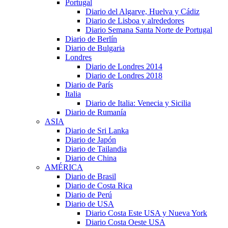
Portugal
Diario del Algarve, Huelva y Cádiz
Diario de Lisboa y alrededores
Diario Semana Santa Norte de Portugal
Diario de Berlín
Diario de Bulgaria
Londres
Diario de Londres 2014
Diario de Londres 2018
Diario de París
Italia
Diario de Italia: Venecia y Sicilia
Diario de Rumanía
ASIA
Diario de Sri Lanka
Diario de Japón
Diario de Tailandia
Diario de China
AMÉRICA
Diario de Brasil
Diario de Costa Rica
Diario de Perú
Diario de USA
Diario Costa Este USA y Nueva York
Diario Costa Oeste USA