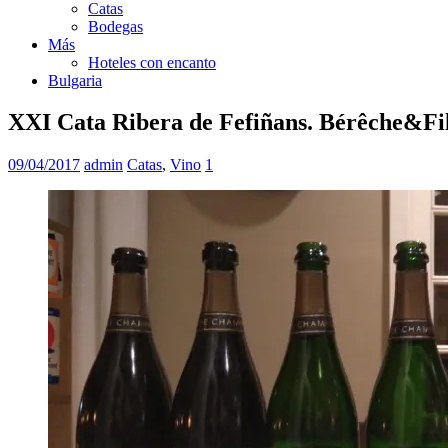
Catas
Bodegas
Más
Hoteles con encanto
Bulgaria
XXI Cata Ribera de Fefiñans. Bérêche&Fi
09/04/2017
admin
Catas
,
Vino
1