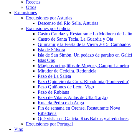
Recetas
Otros
Excursiones
Excursiones por Asturias
Descenso del Río Sella. Asturias
Excursiones por Galicia
Castro Candaz y Restaurante La Molinera de Lalí
Castro de Santa Tecla, La Guardia y Oia
Guimatur y la Fiesta de la Vieira 2015. Cambados
Isla de Sálvora
Isla de San Simón. Un pedazo de paraíso en Galic
Islas Ons
Mágicos petroglifos de Mogor y Campo Lameiro
Mirador de Cedeira. Redondela
Pazo de La Saleta
Pazo Quinteiro da Cruz. Ribadumia (Pontevedra)
Pazo Quiñones de León. Vigo
Pazo de Rubians
Pazo de Vilane. Antas de Ulla (Lugo)
Ruta da Pedra e da Auga
Fin de semana en Orense. Restaurante Nova
Ribadavia
Qué visitar en Galicia. Rías Baixas y alrededores
Excursiones por Portugal
Vino