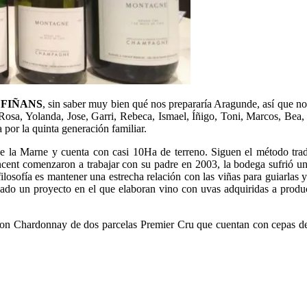
EFIÑANS
, sin saber muy bien qué nos prepararía Aragunde, así que no
, Rosa, Yolanda, Jose, Garri, Rebeca, Ismael, Íñigo, Toni, Marcos, Bea,
 por la quinta generación familiar.
 la Marne y cuenta con casi 10Ha de terreno. Siguen el método trad
ncent comenzaron a trabajar con su padre en 2003, la bodega sufrió una
 filosofía es mantener una estrecha relación con las viñas para guiarlas 
o un proyecto en el que elaboran vino con uvas adquiridas a product
n Chardonnay de dos parcelas Premier Cru que cuentan con cepas de m