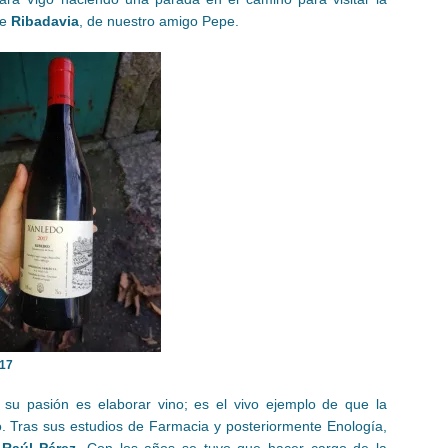
de
Ribadavia
, de nuestro amigo Pepe.
17
su pasión es elaborar vino; es el vivo ejemplo de que la
o. Tras sus estudios de Farmacia y posteriormente Enología,
n
Raúl Pérez
. Con los años se tuvo que hacer cargo de la