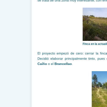
se trata de una zona muy interesante, con e
Finca en la actual
El proyecto empezó de cero: cerrar la finca,
Decidió elaborar principalmente tinto, pue
Caíño
o el
Brancellao
.