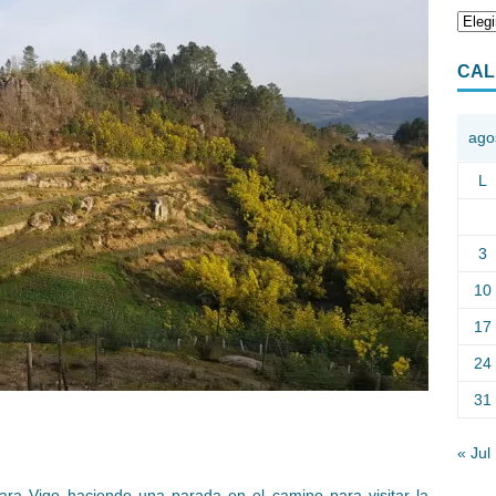
CAL
ago
L
3
10
17
24
31
« Jul
ara Vigo haciendo una parada en el camino para visitar la