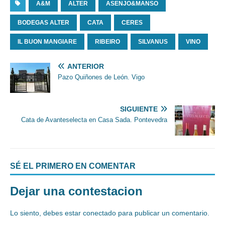
A&M
ALTER
ASENJO&MANSO
BODEGAS ALTER
CATA
CERES
IL BUON MANGIARE
RIBEIRO
SILVANUS
VINO
ANTERIOR
Pazo Quiñones de León. Vigo
SIGUIENTE
Cata de Avanteselecta en Casa Sada. Pontevedra
SÉ EL PRIMERO EN COMENTAR
Dejar una contestacion
Lo siento, debes estar
conectado
para publicar un comentario.