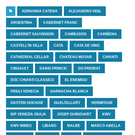
ADRIANNA CATENA
ALEJANDRO VIGIL
ARGENTINA
CABERNET FRANC
CABERNET SAUVIGNON
CAMBADOS
CARIÑENA
CASTELL'IN VILLA
CATA
CATA DE VINO
CATHEDRAL CELLAR
CHATEAU MUSAR
CHIANTI
CINSAULT
DARIO PRINCIC
DO PRIORAT
DOC CHIANTI CLASSICO
EL ENEMIGO
FRIULI VENECIA
GARNACHA BLANCA
GASTON HOCHAR
GUALTALLARY
HERMITAGE
IGP VENEZIA GIULIA
JOSEP GUINOVART
KWV
KWV WINES
LIBANO
MALBE
MARCO ABELLA