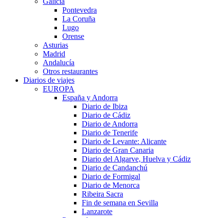
Galicia
Pontevedra
La Coruña
Lugo
Orense
Asturias
Madrid
Andalucía
Otros restaurantes
Diarios de viajes
EUROPA
España y Andorra
Diario de Ibiza
Diario de Cádiz
Diario de Andorra
Diario de Tenerife
Diario de Levante: Alicante
Diario de Gran Canaria
Diario del Algarve, Huelva y Cádiz
Diario de Candanchú
Diario de Formigal
Diario de Menorca
Ribeira Sacra
Fin de semana en Sevilla
Lanzarote