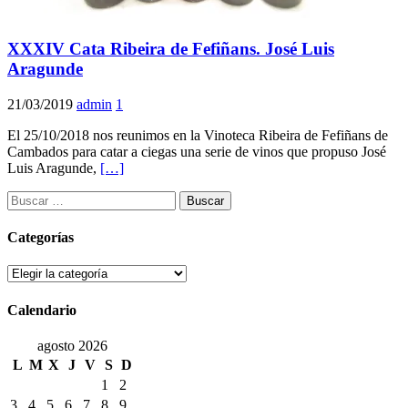
XXXIV Cata Ribeira de Fefiñans. José Luis
Aragunde
21/03/2019
admin
1
El 25/10/2018 nos reunimos en la Vinoteca Ribeira de Fefiñans de
Cambados para catar a ciegas una serie de vinos que propuso José
Luis Aragunde,
[…]
Buscar:
Categorías
Categorías
Calendario
agosto 2026
L
M
X
J
V
S
D
1
2
3
4
5
6
7
8
9