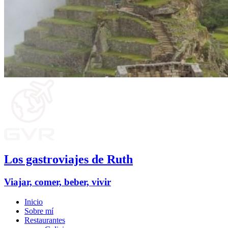
Los gastroviajes de Ruth
Viajar, comer, beber, vivir
Inicio
Sobre mí
Restaurantes