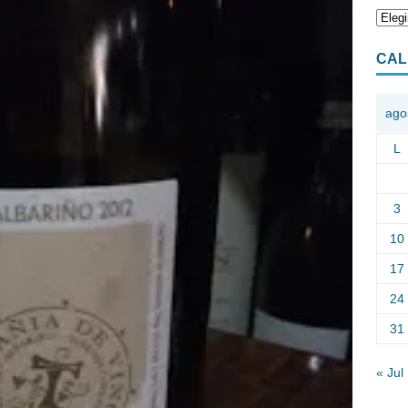
CAL
ago
L
3
10
17
24
31
« Jul