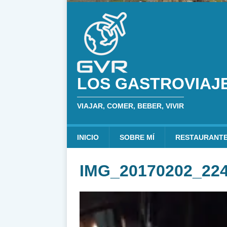
LOS GASTROVIAJ
VIAJAR, COMER, BEBER, VIVIR
INICIO
SOBRE MÍ
RESTAURANT
IMG_20170202_22